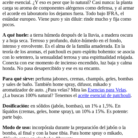
fragancia de uso cosmético. Es un acorde molecular sintético, no un
aceite esencial. ¿Y eso es peor que lo natural? Casi nunca: la planta
carga su aroma de componentes alérgenos como defensa, y al armar
el acorde en laboratorio los dejamos fuera. Todo bajo IFRA, el
estándar europeo. Viene puro y sin diluir: rinde mucho y fija como
pocos.
A qué huele:
a tierra húmeda después de la lluvia, a madera oscura
y a hoja seca. Terroso y profundo, dulce-húmedo en el fondo,
intenso y envolvente. Es el alma de la familia amaderada. En la
teoría de los aromas, el patchouli es puro espíritu bohemio: se asocia
con lo setentero, la sensualidad terrosa y una espiritualidad relajada.
Conecta con ese momento de incienso encendido, luz baja y calma
honda. No pasa desapercibido y ese es su encanto.
Para qué sirve:
perfuma jabones, cremas, champús, geles, bombas
y sales de baño. También home spray, difusor, mikado y
aromatizador de auto. ¿Para velas? Mira las
Esencias para Velas
.
¿La buscas 100% natural? Tenemos el
aceite esencial de patchouli
.
Dosificación:
en sólidos (jabón, bombas), un 1% a 1,5%. En
líquidos (cremas, geles, home spray), un 10% a 15%. Es potente:
parte bajo.
Modo de uso:
incorpórala durante la preparación del jabón o la