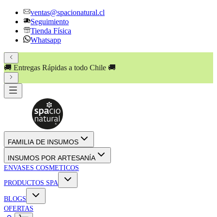
ventas@spacionatural.cl
Seguimiento
Tienda Física
Whatsapp
🚚 Entregas Rápidas a todo Chile 🚚
💸 PAGA HASTA EN
3
CUOTAS SIN INTERÉS
!! 💸
FAMILIA DE INSUMOS
INSUMOS POR ARTESANÍA
ENVASES COSMETICOS
PRODUCTOS SPA
BLOGS