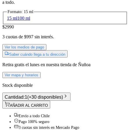
setentero: unas gotas y tu creación huele profunda, sensual y distinta
a todo.
Formato
:
15 ml
15 ml
100 ml
$2990
3
cuotas de
$997
sin interés.
Ver los medios de pago
Saber cuándo llega a tu dirección
Retira gratis
el lunes
en nuestra tienda de
Ñuñoa
Ver mapa y horarios
Stock disponible
Cantidad:
1
(
+30 disponibles
)
AÑADIR AL CARRITO
Envío a todo Chile
Pago 100% seguro