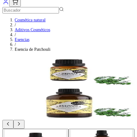
OFERTAS
Cosmética natural
/
Aditivos Cosméticos
/
Esencias
/
Esencia de Patchouli