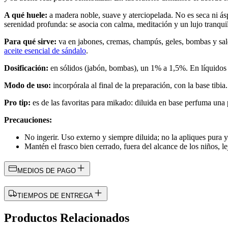
A qué huele:
a madera noble, suave y aterciopelada. No es seca ni áspe
serenidad profunda: se asocia con calma, meditación y un lujo tranqui
Para qué sirve:
va en jabones, cremas, champús, geles, bombas y sal
aceite esencial de sándalo
.
Dosificación:
en sólidos (jabón, bombas), un 1% a 1,5%. En líquidos 
Modo de uso:
incorpórala al final de la preparación, con la base tibi
Pro tip:
es de las favoritas para mikado: diluida en base perfuma una 
Precauciones:
No ingerir. Uso externo y siempre diluida; no la apliques pura 
Mantén el frasco bien cerrado, fuera del alcance de los niños, lej
MEDIOS DE PAGO
TIEMPOS DE ENTREGA
Productos Relacionados