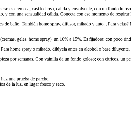
ra: es cremosa, casi lechosa, cálida y envolvente, con un fondo lujoso q
lo, y con una sensualidad cálida. Conecta con ese momento de respirar 
es de baño. También home spray, difusor, mikado y auto. ¿Para velas? 
(cremas, geles, home spray), un 10% a 15%. Es fijadora: con poco rind
a. Para home spray o mikado, dilúyela antes en alcohol o base diluyente.
pieza por semanas. Con vainilla da un fondo goloso; con cítricos, un p
y haz una prueba de parche.
os de la luz, en lugar fresco y seco.