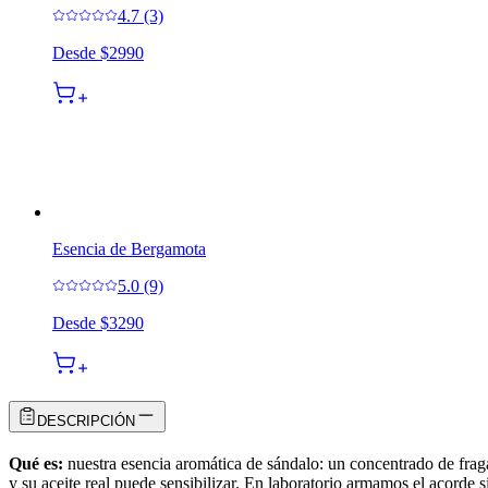
4.7 (3)
Desde
$2990
Esencia de Bergamota
5.0 (9)
Desde
$3290
DESCRIPCIÓN
Qué es:
nuestra esencia aromática de sándalo: un concentrado de fraga
y su aceite real puede sensibilizar. En laboratorio armamos el acorde 