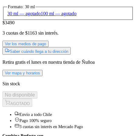
Formato
:
30 ml
30 ml
— agotado
100 ml
— agotado
$3490
3
cuotas de
$1163
sin interés.
Ver los medios de pago
Saber cuándo llega a tu dirección
Retira gratis
el lunes
en nuestra tienda de
Ñuñoa
Ver mapa y horarios
Sin stock
No disponible
AGOTADO
Envío a todo Chile
Pago 100% seguro
3 cuotas sin interés en Mercado Pago
Combina Perfecto con