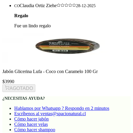
Claudia Ortiz Ziehe
CO
28-12-2025
Regalo
Fue un lindo regalo
Jabón Glicerina Lufa - Coco con Caramelo 100 Gr
$3990
AGOTADO
¿NECESITAS AYUDA?
Hablamos por Whatsapp ? Respondo en 2 minutos
Escríbenos al ventas@spacionatural.cl
Cómo hacer jabón
Cómo hacer velas
Cómo hacer shampoo