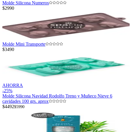
Molde Silicona Numeros
$2990
Molde Mini Transporte
$3490
AHORRA
-
25
%
Molde Silicona Navidad Rodolfo Treno y Muñeco Nieve 6
cavidades 100 grs. aprox
$4492
$5990