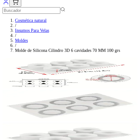
Cosmética natural
/
Insumos Para Velas
/
Moldes
/
Molde de Silicona Cilindro 3D 6 cavidades 70 MM 100 grs