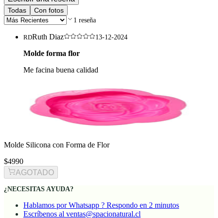
Escribir una reseña
Todas
Con fotos
1
reseña
Ruth Diaz
RD
13-12-2024
Molde forma flor
Me facina buena calidad
Molde Silicona con Forma de Flor
$4990
AGOTADO
¿NECESITAS AYUDA?
Hablamos por Whatsapp ? Respondo en 2 minutos