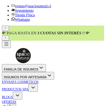
ventas@spacionatural.cl
Seguimiento
Tienda Física
Whatsapp
💸 PAGA HASTA EN
3 CUOTAS SIN INTERÉS
!! 💸
Desde el
2004
★★★★
★
★
+1.600 reseñas
FAMILIA DE INSUMOS
INSUMOS POR ARTESANÍA
ENVASES COSMETICOS
PRODUCTOS SPA
BLOGS