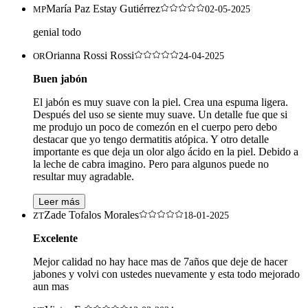
María Paz Estay Gutiérrez
MP
02-05-2025
genial todo
Orianna Rossi Rossi
OR
24-04-2025
Buen jabón
El jabón es muy suave con la piel. Crea una espuma ligera.
Después del uso se siente muy suave. Un detalle fue que si
me produjo un poco de comezón en el cuerpo pero debo
destacar que yo tengo dermatitis atópica. Y otro detalle
importante es que deja un olor algo ácido en la piel. Debido a
la leche de cabra imagino. Pero para algunos puede no
resultar muy agradable.
Leer más
Zade Tofalos Morales
ZT
18-01-2025
Excelente
Mejor calidad no hay hace mas de 7años que deje de hacer
jabones y volvi con ustedes nuevamente y esta todo mejorado
aun mas