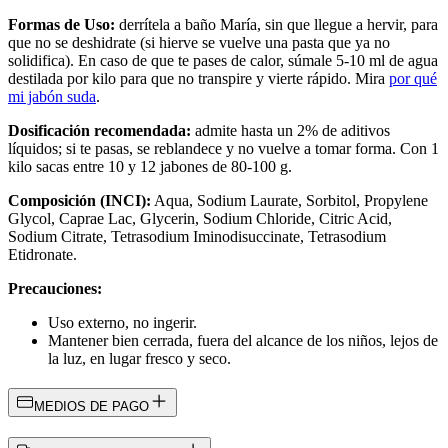
Formas de Uso:
derrítela a baño María, sin que llegue a hervir, para
que no se deshidrate (si hierve se vuelve una pasta que ya no
solidifica).
En caso de que te pases de calor, súmale 5-10 ml de agua
destilada por kilo para que no transpire y vierte rápido. Mira
por qué
mi jabón suda
.
Dosificación recomendada:
admite hasta un 2% de aditivos
líquidos; si te pasas, se reblandece y no vuelve a tomar forma. Con 1
kilo sacas entre 10 y 12 jabones de 80-100 g.
Composición (INCI):
Aqua, Sodium Laurate, Sorbitol, Propylene
Glycol, Caprae Lac, Glycerin, Sodium Chloride, Citric Acid,
Sodium Citrate, Tetrasodium Iminodisuccinate, Tetrasodium
Etidronate.
Precauciones:
Uso externo, no ingerir.
Mantener bien cerrada, fuera del alcance de los niños, lejos de
la luz, en lugar fresco y seco.
MEDIOS DE PAGO