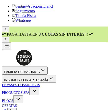
ventas@spacionatural.cl
Seguimiento
Tienda Física
Whatsapp
💸 PAGA HASTA EN
3 CUOTAS SIN INTERÉS
!! 💸
FAMILIA DE INSUMOS
INSUMOS POR ARTESANÍA
ENVASES COSMETICOS
PRODUCTOS SPA
BLOGS
OFERTAS