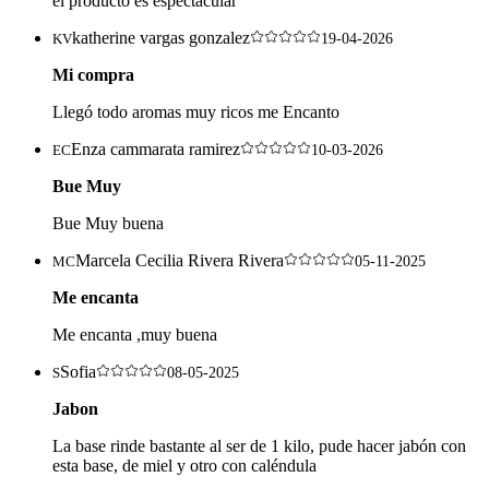
el producto es espectacular
katherine vargas gonzalez
KV
19-04-2026
Mi compra
Llegó todo aromas muy ricos me Encanto
Enza cammarata ramirez
EC
10-03-2026
Bue Muy
Bue Muy buena
Marcela Cecilia Rivera Rivera
MC
05-11-2025
Me encanta
Me encanta ,muy buena
Sofia
S
08-05-2025
Jabon
La base rinde bastante al ser de 1 kilo, pude hacer jabón con
esta base, de miel y otro con caléndula