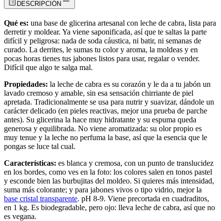
DESCRIPCIÓN
Qué es:
una base de glicerina artesanal con leche de cabra, lista para
derretir y moldear. Ya viene saponificada, así que te saltas la parte
difícil y peligrosa: nada de soda cáustica, ni batir, ni semanas de
curado. La derrites, le sumas tu color y aroma, la moldeas y en
pocas horas tienes tus jabones listos para usar, regalar o vender.
Difícil que algo te salga mal.
Propiedades:
la leche de cabra es su corazón y le da a tu jabón un
lavado cremoso y amable, sin esa sensación chirriante de piel
apretada. Tradicionalmente se usa para nutrir y suavizar, dándole un
carácter delicado (en pieles reactivas, mejor una prueba de parche
antes). Su glicerina la hace muy hidratante y su espuma queda
generosa y equilibrada. No viene aromatizada: su olor propio es
muy tenue y la leche no perfuma la base, así que la esencia que le
pongas se luce tal cual.
Características:
es blanca y cremosa, con un punto de translucidez
en los bordes, como ves en la foto: los colores salen en tonos pastel
y esconde bien las burbujitas del moldeo. Si quieres más intensidad,
suma más colorante; y para jabones vivos o tipo vidrio, mejor la
base cristal transparente
. pH 8-9. Viene precortada en cuadraditos,
en 1 kg. Es biodegradable, pero ojo: lleva leche de cabra, así que no
es vegana.