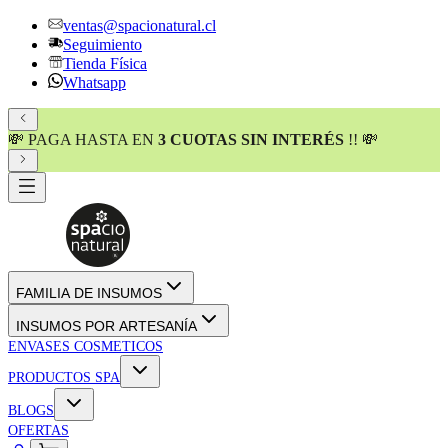
ventas@spacionatural.cl
Seguimiento
Tienda Física
Whatsapp
💸 PAGA HASTA EN
3 CUOTAS SIN INTERÉS
!! 💸
FAMILIA DE INSUMOS
INSUMOS POR ARTESANÍA
ENVASES COSMETICOS
PRODUCTOS SPA
BLOGS
OFERTAS