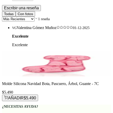
Escribir una reseña
Todas
Con fotos
1
reseña
Valentina Gómez Muñoz
VG
01-12-2025
Excelente
Excelente
Molde Silicona Navidad Bota, Pascuero, Árbol, Guante - 7C
$5.490
AÑADIR
$5.490
¿NECESITAS AYUDA?