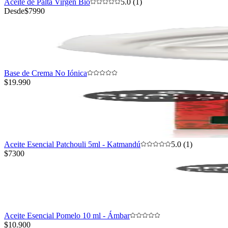
Aceite de Palta Virgen Bio
5.0 (1)
Desde
$7990
Base de Crema No Iónica
$19.990
Aceite Esencial Patchouli 5ml - Katmandú
5.0 (1)
$7300
Aceite Esencial Pomelo 10 ml - Ámbar
$10.900