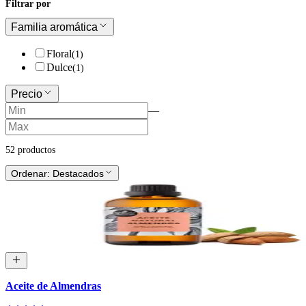
Filtrar por
Familia aromática
Floral
(
1
)
Dulce
(
1
)
Precio
—
52
producto
s
Ordenar:
Destacados
Aceite de Almendras