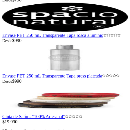
Desde
Envase PET 250 mL Transparente Tapa rosca aluminio
$990
Desde
Envase PET 250 mL Transparente Tapa press plateada
$990
Desde
Cinta de Satín - "100% Artesanal"
$19.990