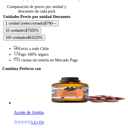
Comparación de precio por unidad y
descuento de cada pack
Unidades
Precio por unidad
Descuento
1 unidad
(seleccionado)
$790
—
10 unidades
$750
5
%
100 unidades
$632
20
%
Envío a todo Chile
Pago 100% seguro
3 cuotas sin interés en Mercado Pago
Combina Perfecto con
Aceite de Jojoba
5.0 (19)