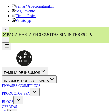
ventas@spacionatural.cl
Seguimiento
Tienda Física
Whatsapp
💸 PAGA HASTA EN
3 CUOTAS SIN INTERÉS
!! 💸
FAMILIA DE INSUMOS
INSUMOS POR ARTESANÍA
ENVASES COSMETICOS
PRODUCTOS SPA
BLOGS
OFERTAS