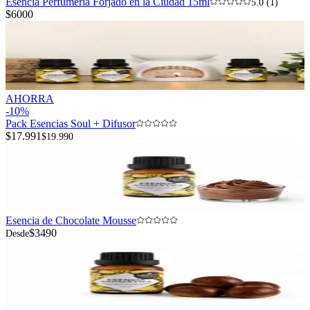
Esencia Perfumería Forjado en la Ciudad 15ml
5.0 (1)
$6000
AHORRA
-
10
%
Pack Esencias Soul + Difusor
$17.991
$19.990
Esencia de Chocolate Mousse
$3490
Desde