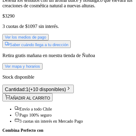
Deleita los sentidos con un aroma dulce y nostálgico que elevará tus
creaciones de cosmética natural a nuevas alturas.
$3290
3
cuotas de
$1097
sin interés.
Ver los medios de pago
Saber cuándo llega a tu dirección
Retira gratis
mañana
en nuestra tienda de
Ñuñoa
Ver mapa y horarios
Stock disponible
Cantidad:
1
(
+10 disponibles
)
AÑADIR AL CARRITO
Envío a todo Chile
Pago 100% seguro
3 cuotas sin interés en Mercado Pago
Combina Perfecto con