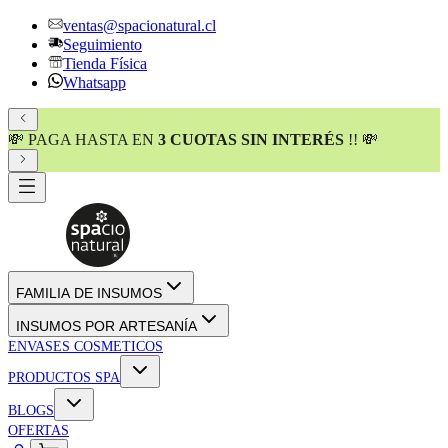
ventas@spacionatural.cl
Seguimiento
Tienda Física
Whatsapp
💸 PAGA HASTA EN
3 CUOTAS SIN INTERÉS
!! 💸
FAMILIA DE INSUMOS
INSUMOS POR ARTESANÍA
ENVASES COSMETICOS
PRODUCTOS SPA
BLOGS
OFERTAS