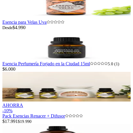
Esencia para Velas Uva
$4.990
Desde
Esencia Perfumería Forjado en la Ciudad 15ml
5.0 (1)
$6.000
AHORRA
-
10
%
Pack Esencias Renacer + Difusor
$17.991
$19.990