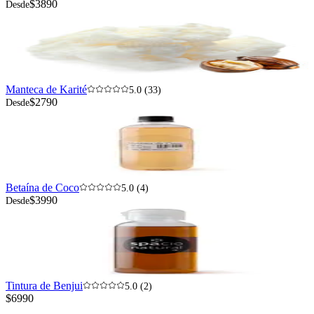
$3890
Desde
Manteca de Karité
5.0 (33)
$2790
Desde
Betaína de Coco
5.0 (4)
$3990
Desde
Tintura de Benjui
5.0 (2)
$6990