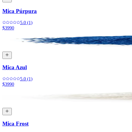
Mica Púrpura
5.0 (1)
$3990
Mica Azul
5.0 (1)
$3990
Mica Frost