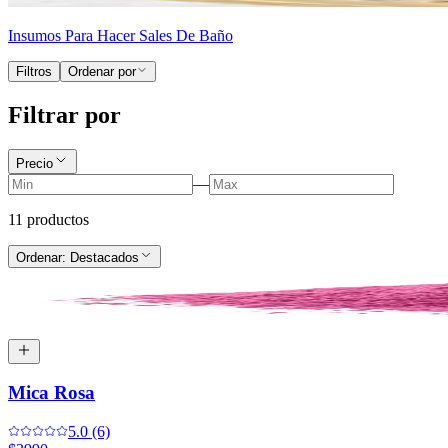
Insumos Para Hacer Sales De Baño
Filtros
Ordenar por
Filtrar por
Precio
—
11
producto
s
Ordenar:
Destacados
Mica Rosa
5.0 (6)