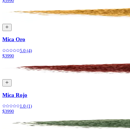
$3990
Mica Oro
5.0 (4)
$3990
Mica Rojo
1.0 (1)
$3990