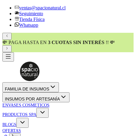
ventas@spacionatural.cl
Seguimiento
Tienda Física
Whatsapp
💸 PAGA HASTA EN
3 CUOTAS SIN INTERÉS
!! 💸
FAMILIA DE INSUMOS
INSUMOS POR ARTESANÍA
ENVASES COSMETICOS
PRODUCTOS SPA
BLOGS
OFERTAS