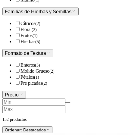
(
1
)
Familias de Hierbas y Semillas
Cítricos
(
2
)
Floral
(
2
)
Frutos
(
1
)
Hierbas
(
5
)
Formato de Textura
Enteros
(
3
)
Molido Grueso
(
2
)
Pétalos
(
1
)
Pre picadas
(
2
)
Precio
—
132
producto
s
Ordenar:
Destacados