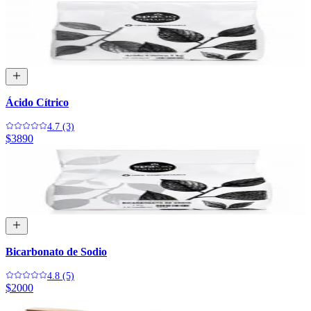
Ácido Cítrico
4.7 (3)
$3890
Bicarbonato de Sodio
4.8 (5)
$2000