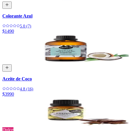
Colorante Azul
5.0 (7)
$1490
Aceite de Coco
4.8 (16)
$3990
Dulce