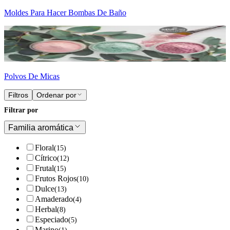
Moldes Para Hacer Bombas De Baño
Polvos De Micas
Filtros
Ordenar por
Filtrar por
Familia aromática
Floral
(
15
)
Cítrico
(
12
)
Frutal
(
15
)
Frutos Rojos
(
10
)
Dulce
(
13
)
Amaderado
(
4
)
Herbal
(
8
)
Especiado
(
5
)
Marino