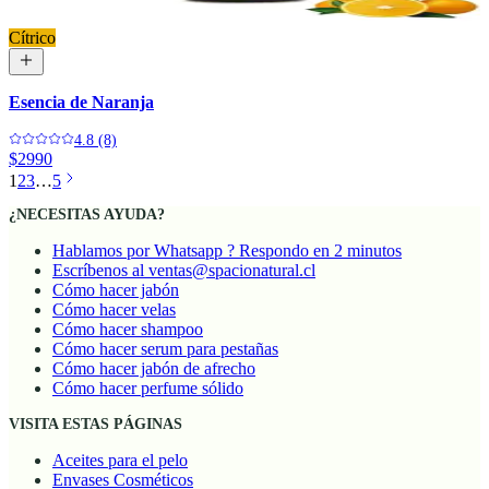
Cítrico
Esencia de Naranja
4.8 (8)
$2990
1
2
3
…
5
¿NECESITAS AYUDA?
Hablamos por Whatsapp ? Respondo en 2 minutos
Escríbenos al ventas@spacionatural.cl
Cómo hacer jabón
Cómo hacer velas
Cómo hacer shampoo
Cómo hacer serum para pestañas
Cómo hacer jabón de afrecho
Cómo hacer perfume sólido
VISITA ESTAS PÁGINAS
Aceites para el pelo
Envases Cosméticos