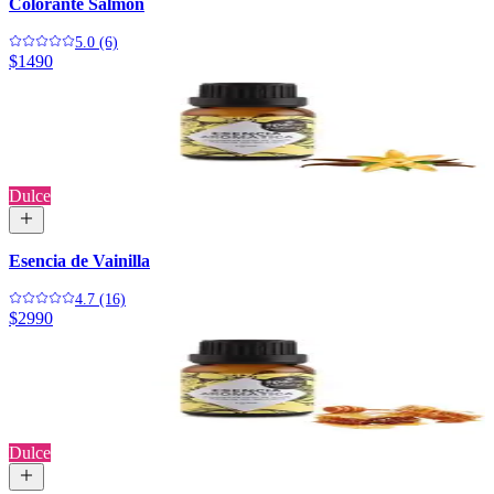
Colorante Salmón
5.0 (6)
$1490
Dulce
Esencia de Vainilla
4.7 (16)
$2990
Dulce