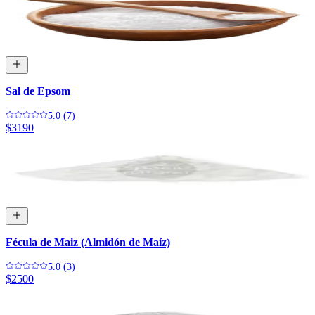
Sal de Epsom
5.0 (7)
$3190
Fécula de Maiz (Almidón de Maíz)
5.0 (3)
$2500