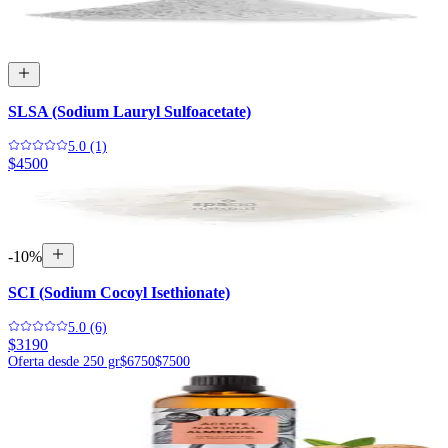
SLSA (Sodium Lauryl Sulfoacetate)
5.0 (1)
$4500
-
10
%
SCI (Sodium Cocoyl Isethionate)
5.0 (6)
$3190
Oferta desde 250 gr
$6750
$7500