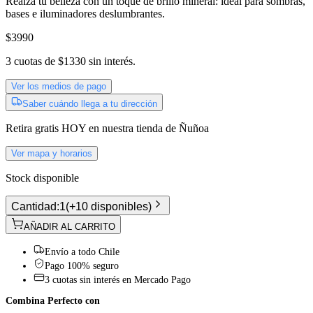
Realza tu belleza con un toque de brillo mineral: ideal para sombras,
bases e iluminadores deslumbrantes.
$3990
3
cuotas de
$1330
sin interés.
Ver los medios de pago
Saber cuándo llega a tu dirección
Retira gratis
HOY
en nuestra tienda de
Ñuñoa
Ver mapa y horarios
Stock disponible
Cantidad:
1
(
+10 disponibles
)
AÑADIR AL CARRITO
Envío a todo Chile
Pago 100% seguro
3 cuotas sin interés en Mercado Pago
Combina Perfecto con