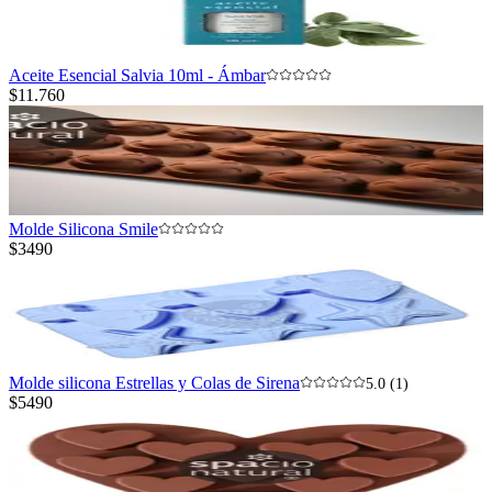
Aceite Esencial Salvia 10ml - Ámbar
$11.760
Molde Silicona Smile
$3490
Molde silicona Estrellas y Colas de Sirena
5.0 (1)
$5490