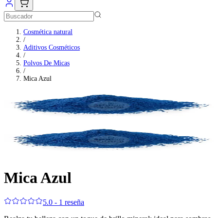
Cosmética natural
/
Aditivos Cosméticos
/
Polvos De Micas
/
Mica Azul
Mica Azul
5.0 - 1 reseña