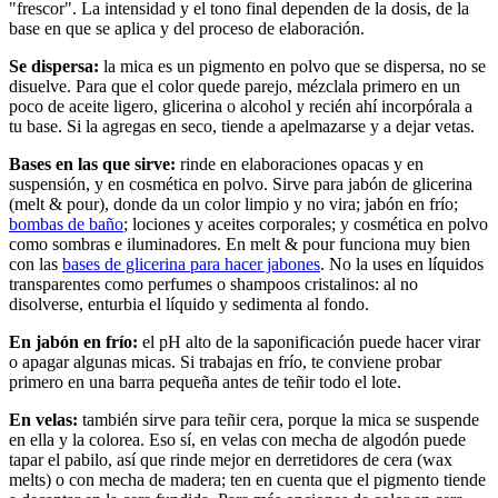
"frescor". La intensidad y el tono final dependen de la dosis, de la
base en que se aplica y del proceso de elaboración.
Se dispersa:
la mica es un pigmento en polvo que se dispersa, no se
disuelve. Para que el color quede parejo, mézclala primero en un
poco de aceite ligero, glicerina o alcohol y recién ahí incorpórala a
tu base. Si la agregas en seco, tiende a apelmazarse y a dejar vetas.
Bases en las que sirve:
rinde en elaboraciones opacas y en
suspensión, y en cosmética en polvo. Sirve para jabón de glicerina
(melt & pour), donde da un color limpio y no vira; jabón en frío;
bombas de baño
; lociones y aceites corporales; y cosmética en polvo
como sombras e iluminadores. En melt & pour funciona muy bien
con las
bases de glicerina para hacer jabones
. No la uses en líquidos
transparentes como perfumes o shampoos cristalinos: al no
disolverse, enturbia el líquido y sedimenta al fondo.
En jabón en frío:
el pH alto de la saponificación puede hacer virar
o apagar algunas micas. Si trabajas en frío, te conviene probar
primero en una barra pequeña antes de teñir todo el lote.
En velas:
también sirve para teñir cera, porque la mica se suspende
en ella y la colorea. Eso sí, en velas con mecha de algodón puede
tapar el pabilo, así que rinde mejor en derretidores de cera (wax
melts) o con mecha de madera; ten en cuenta que el pigmento tiende