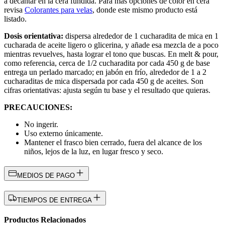
a decantar en la cera fundida. Para más opciones de color en cera
revisa
Colorantes para velas
, donde este mismo producto está
listado.
Dosis orientativa:
dispersa alrededor de 1 cucharadita de mica en 1
cucharada de aceite ligero o glicerina, y añade esa mezcla de a poco
mientras revuelves, hasta lograr el tono que buscas. En melt & pour,
como referencia, cerca de 1/2 cucharadita por cada 450 g de base
entrega un perlado marcado; en jabón en frío, alrededor de 1 a 2
cucharaditas de mica dispersada por cada 450 g de aceites. Son
cifras orientativas: ajusta según tu base y el resultado que quieras.
PRECAUCIONES:
No ingerir.
Uso externo únicamente.
Mantener el frasco bien cerrado, fuera del alcance de los
niños, lejos de la luz, en lugar fresco y seco.
MEDIOS DE PAGO
TIEMPOS DE ENTREGA
Productos Relacionados