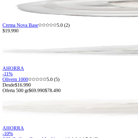
Crema Nova Base
5.0 (2)
$19.990
AHORRA
-
11
%
Olivem 1000
5.0 (5)
Desde
$16.990
Oferta 500 gr
$69.990
$78.490
AHORRA
-
10
%