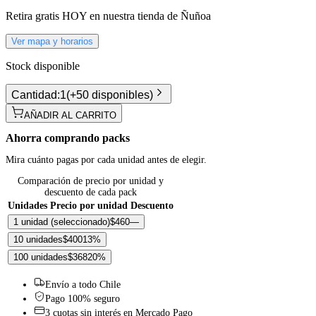
Retira gratis
HOY
en nuestra tienda de
Ñuñoa
Ver mapa y horarios
Stock disponible
Cantidad:
1
(
+50 disponibles
)
AÑADIR AL CARRITO
Ahorra comprando packs
Mira cuánto pagas por cada unidad antes de elegir.
Comparación de precio por unidad y
descuento de cada pack
Unidades
Precio por unidad
Descuento
1 unidad
(seleccionado)
$460
—
10 unidades
$400
13
%
100 unidades
$368
20
%
Envío a todo Chile
Pago 100% seguro
3 cuotas sin interés en Mercado Pago