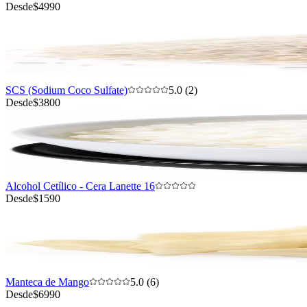
Desde
$4990
SCS (Sodium Coco Sulfate)
5.0 (2)
Desde
$3800
Alcohol Cetílico - Cera Lanette 16
Desde
$1590
Manteca de Mango
5.0 (6)
Desde
$6990