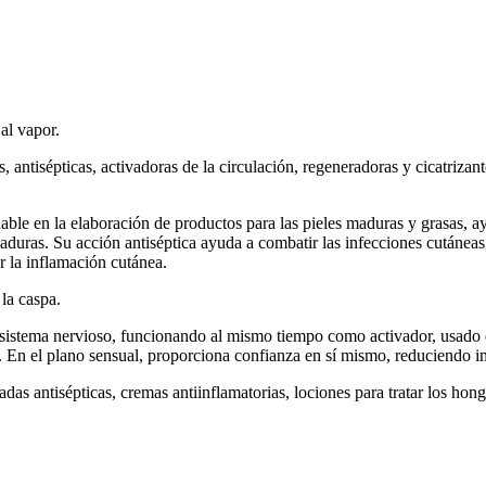
 al vapor.
s, antisépticas, activadoras de la circulación, regeneradoras y cicatriz
ble en la elaboración de productos para las pieles maduras y grasas, ay
maduras. Su acción antiséptica ayuda a combatir las infecciones cutánea
r la inflamación cutánea.
la caspa.
l sistema nervioso, funcionando al mismo tiempo como activador, usado
 En el plano sensual, proporciona confianza en sí mismo, reduciendo in
as antisépticas, cremas antiinflamatorias, lociones para tratar los hong