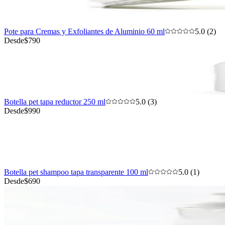
Pote para Cremas y Exfoliantes de Aluminio 60 ml
5.0 (2)
Desde
$790
Botella pet tapa reductor 250 ml
5.0 (3)
Desde
$990
Botella pet shampoo tapa transparente 100 ml
5.0 (1)
Desde
$690