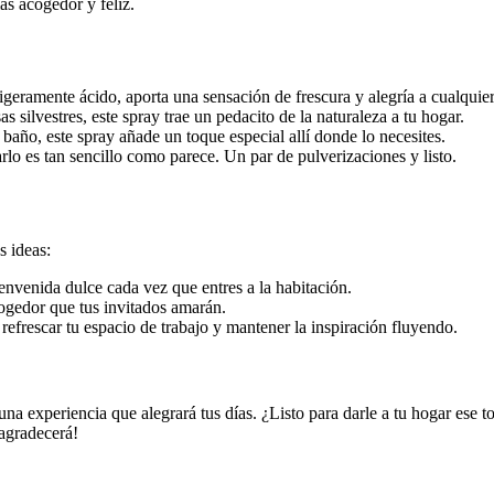
ás acogedor y feliz.
geramente ácido, aporta una sensación de frescura y alegría a cualquier
silvestres, este spray trae un pedacito de la naturaleza a tu hogar.
 baño, este spray añade un toque especial allí donde lo necesites.
o es tan sencillo como parece. Un par de pulverizaciones y listo.
s ideas:
ienvenida dulce cada vez que entres a la habitación.
cogedor que tus invitados amarán.
refrescar tu espacio de trabajo y mantener la inspiración fluyendo.
experiencia que alegrará tus días. ¿Listo para darle a tu hogar ese to
agradecerá!