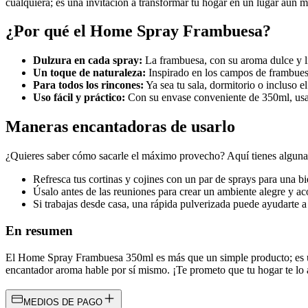
cualquiera; es una invitación a transformar tu hogar en un lugar aún m
¿Por qué el Home Spray Frambuesa?
Dulzura en cada spray:
La frambuesa, con su aroma dulce y li
Un toque de naturaleza:
Inspirado en los campos de frambuesas 
Para todos los rincones:
Ya sea tu sala, dormitorio o incluso el
Uso fácil y práctico:
Con su envase conveniente de 350ml, usarl
Maneras encantadoras de usarlo
¿Quieres saber cómo sacarle el máximo provecho? Aquí tienes alguna
Refresca tus cortinas y cojines con un par de sprays para una b
Úsalo antes de las reuniones para crear un ambiente alegre y a
Si trabajas desde casa, una rápida pulverizada puede ayudarte a 
En resumen
El Home Spray Frambuesa 350ml es más que un simple producto; es una 
encantador aroma hable por sí mismo. ¡Te prometo que tu hogar te lo 
MEDIOS DE PAGO