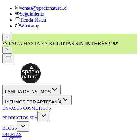
ventas@spacionatural.cl
Seguimiento
Tienda Física
Whatsapp
💸 PAGA HASTA EN
3 CUOTAS SIN INTERÉS
!! 💸
FAMILIA DE INSUMOS
INSUMOS POR ARTESANÍA
ENVASES COSMETICOS
PRODUCTOS SPA
BLOGS
OFERTAS