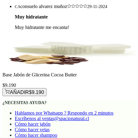
consuelo alvarez muñoz
CA
29-11-2024
Muy hidratante
Muy hidratante me encanta!
Base Jabón de Glicerina Cocoa Butter
$9.190
AÑADIR
$9.190
¿NECESITAS AYUDA?
Hablamos por Whatsapp ? Respondo en 2 minutos
Escríbenos al ventas@spacionatural.cl
Cómo hacer jabón
Cómo hacer velas
Cómo hacer shampoo