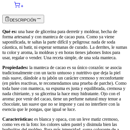
DESCRIPCIÓN
Qué es:
una base de glicerina para derretir y moldear, hecha de
forma artesanal y con manteca de cacao pura. Como ya viene
saponificada, te saltas la parte difícil y peligrosa: nada de soda
cáustica, ni batir, ni esperar semanas de curado. La derrites, le sumas
tu color y aroma, la moldeas y en horas tienes jabones listos para
usar, regalar o vender. Una receta simple, de una sola manteca.
Propiedades:
la manteca de cacao es su único corazón: se asocia
tradicionalmente con un tacto untuoso y nutritivo que deja la piel
más suave, dándole a tu jabón un carácter cremoso y reconfortante
(en pieles reactivas, te recomendamos una prueba de parche). Como
toda base con manteca, su espuma es justa y equilibrada, cremosa y
nada chirriante, y su glicerina la hace muy hidratante. Ojo con el
aroma: por venir del cacao, tiene un perfume natural muy tenue a
chocolate, tan suave que no se impone y casi no interfiere con la
esencia que le pongas, que igual se luce.
Características:
es blanca y opaca, con un leve matiz cremoso,
como ves en la foto: los colores salen pastel y disimula bien las
burbujitas del moldeo. Para más intensidad, suma colorante de a