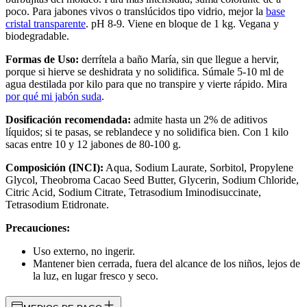
poco. Para jabones vivos o translúcidos tipo vidrio, mejor la
base
cristal transparente
. pH 8-9. Viene en bloque de 1 kg. Vegana y
biodegradable.
Formas de Uso:
derrítela a baño María, sin que llegue a hervir,
porque si hierve se deshidrata y no solidifica. Súmale 5-10 ml de
agua destilada por kilo para que no transpire y vierte rápido. Mira
por qué mi jabón suda
.
Dosificación recomendada:
admite hasta un 2% de aditivos
líquidos; si te pasas, se reblandece y no solidifica bien. Con 1 kilo
sacas entre 10 y 12 jabones de 80-100 g.
Composición (INCI):
Aqua, Sodium Laurate, Sorbitol, Propylene
Glycol, Theobroma Cacao Seed Butter, Glycerin, Sodium Chloride,
Citric Acid, Sodium Citrate, Tetrasodium Iminodisuccinate,
Tetrasodium Etidronate.
Precauciones:
Uso externo, no ingerir.
Mantener bien cerrada, fuera del alcance de los niños, lejos de
la luz, en lugar fresco y seco.