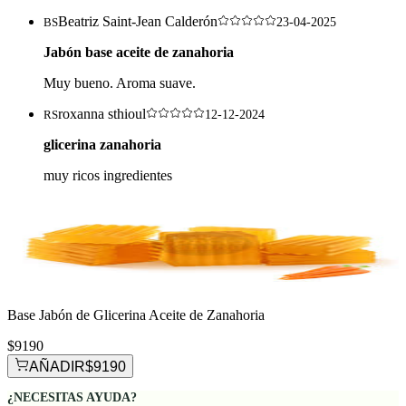
Beatriz Saint-Jean Calderón
BS
23-04-2025
Jabón base aceite de zanahoria
Muy bueno. Aroma suave.
roxanna sthioul
RS
12-12-2024
glicerina zanahoria
muy ricos ingredientes
Base Jabón de Glicerina Aceite de Zanahoria
$9190
AÑADIR
$9190
¿NECESITAS AYUDA?