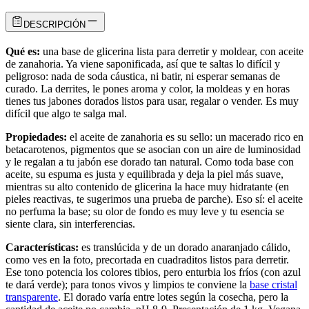
DESCRIPCIÓN
Qué es:
una base de glicerina lista para derretir y moldear, con aceite
de zanahoria. Ya viene saponificada, así que te saltas lo difícil y
peligroso: nada de soda cáustica, ni batir, ni esperar semanas de
curado. La derrites, le pones aroma y color, la moldeas y en horas
tienes tus jabones dorados listos para usar, regalar o vender. Es muy
difícil que algo te salga mal.
Propiedades:
el aceite de zanahoria es su sello: un macerado rico en
betacarotenos, pigmentos que se asocian con un aire de luminosidad
y le regalan a tu jabón ese dorado tan natural. Como toda base con
aceite, su espuma es justa y equilibrada y deja la piel más suave,
mientras su alto contenido de glicerina la hace muy hidratante (en
pieles reactivas, te sugerimos una prueba de parche). Eso sí: el aceite
no perfuma la base; su olor de fondo es muy leve y tu esencia se
siente clara, sin interferencias.
Características:
es translúcida y de un dorado anaranjado cálido,
como ves en la foto, precortada en cuadraditos listos para derretir.
Ese tono potencia los colores tibios, pero enturbia los fríos (con azul
te dará verde); para tonos vivos y limpios te conviene la
base cristal
transparente
. El dorado varía entre lotes según la cosecha, pero la