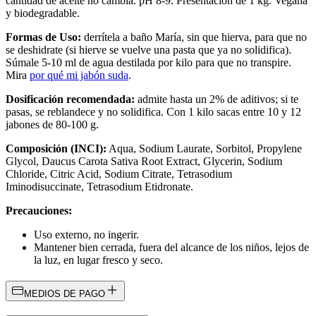
cantidad de aceite no cambia. pH 8-9. Presentación de 1 kg. Vegana
y biodegradable.
Formas de Uso:
derrítela a baño María, sin que hierva, para que no
se deshidrate (si hierve se vuelve una pasta que ya no solidifica).
Súmale 5-10 ml de agua destilada por kilo para que no transpire.
Mira
por qué mi jabón suda
.
Dosificación recomendada:
admite hasta un 2% de aditivos; si te
pasas, se reblandece y no solidifica. Con 1 kilo sacas entre 10 y 12
jabones de 80-100 g.
Composición (INCI):
Aqua, Sodium Laurate, Sorbitol, Propylene
Glycol, Daucus Carota Sativa Root Extract, Glycerin, Sodium
Chloride, Citric Acid, Sodium Citrate, Tetrasodium
Iminodisuccinate, Tetrasodium Etidronate.
Precauciones:
Uso externo, no ingerir.
Mantener bien cerrada, fuera del alcance de los niños, lejos de
la luz, en lugar fresco y seco.
MEDIOS DE PAGO