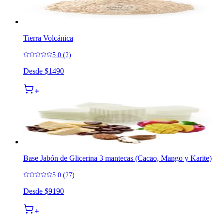
Tierra Volcánica
5.0 (2)
Desde
$1490
Base Jabón de Glicerina 3 mantecas (Cacao, Mango y Karite)
5.0 (27)
Desde
$9190