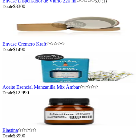
Envase Dispensador de Vidrio 220 ml
5.0 (1)
$3300
Desde
Envase Cremero Kraft
$1490
Desde
Aceite Esencial Manzanilla Mix Ámbar
$12.990
Desde
Elastina
$3990
Desde