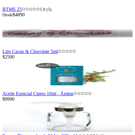
BTMS 25
5.0 (5)
$4890
Desde
Lips Cacao & Chocolate 5ml
$2500
Aceite Esencial Cipres 10ml - Ámbar
$9990