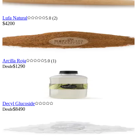
Lufa Natural
5.0 (2)
$4200
Arcilla Roja
5.0 (1)
$1290
Desde
Decyl Glucoside
$8490
Desde