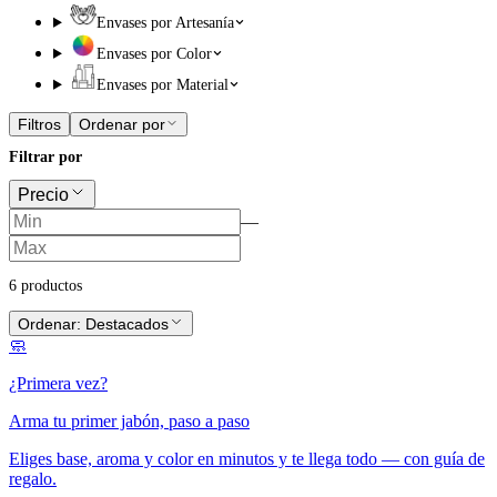
Envases por Artesanía
Envases por Color
Envases por Material
Filtros
Ordenar por
Filtrar por
Precio
—
6
producto
s
Ordenar:
Destacados
🧼
¿Primera vez?
Arma tu primer jabón, paso a paso
Eliges base, aroma y color en minutos y te llega todo —
con guía de
regalo
.