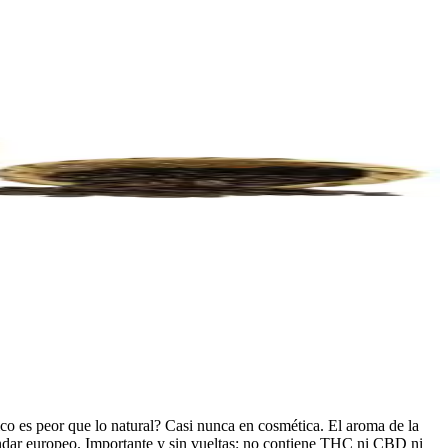
tico es peor que lo natural? Casi nunca en cosmética. El aroma de la
ándar europeo. Importante y sin vueltas: no contiene THC ni CBD ni