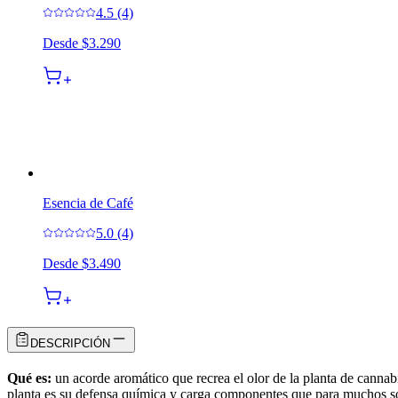
4.5 (4)
Desde
$3.290
Esencia de Café
5.0 (4)
Desde
$3.490
DESCRIPCIÓN
Qué es:
un acorde aromático que recrea el olor de la planta de cannabi
planta es su defensa química y carga componentes que para muchos son