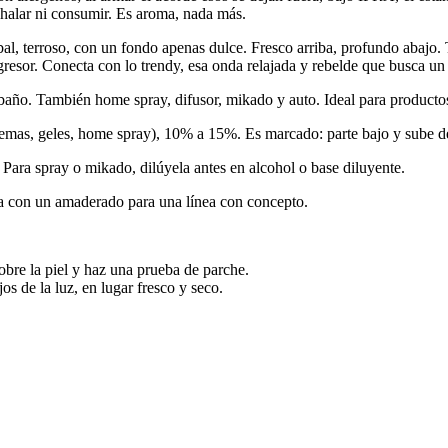
inhalar ni consumir. Es aroma, nada más.
bal, terroso, con un fondo apenas dulce. Fresco arriba, profundo abajo. 
gresor. Conecta con lo trendy, esa onda relajada y rebelde que busca un
año. También home spray, difusor, mikado y auto. Ideal para productos
emas, geles, home spray), 10% a 15%. Es marcado: parte bajo y sube d
a. Para spray o mikado, dilúyela antes en alcohol o base diluyente.
erra con un amaderado para una línea con concepto.
obre la piel y haz una prueba de parche.
os de la luz, en lugar fresco y seco.