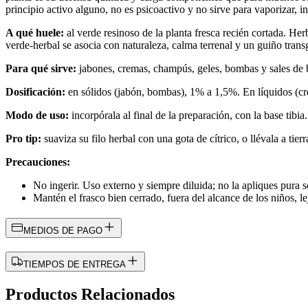
principio activo alguno, no es psicoactivo y no sirve para vaporizar, 
A qué huele:
al verde resinoso de la planta fresca recién cortada. Her
verde-herbal se asocia con naturaleza, calma terrenal y un guiño trans
Para qué sirve:
jabones, cremas, champús, geles, bombas y sales de b
Dosificación:
en sólidos (jabón, bombas), 1% a 1,5%. En líquidos (cr
Modo de uso:
incorpórala al final de la preparación, con la base tibi
Pro tip:
suaviza su filo herbal con una gota de cítrico, o llévala a ti
Precauciones:
No ingerir. Uso externo y siempre diluida; no la apliques pura s
Mantén el frasco bien cerrado, fuera del alcance de los niños, lej
MEDIOS DE PAGO
TIEMPOS DE ENTREGA
Productos Relacionados