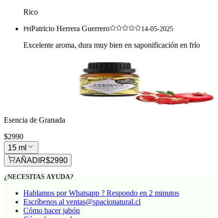
Rico
Patricio Herrera Guerrero
PH
14-05-2025
Excelente aroma, dura muy bien en saponificación en frío
Esencia de Granada
$2990
15 ml
AÑADIR
$2990
¿NECESITAS AYUDA?
Hablamos por Whatsapp ? Respondo en 2 minutos
Escríbenos al ventas@spacionatural.cl
Cómo hacer jabón