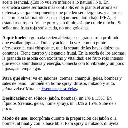
aceite esencial. ¿Eso lo vuelve inferior a lo natural? No. En
cosmética suele ser hasta más confiable: en la planta el aroma es
defensa y carga componentes que pueden ser alérgenos, y al armar
el acorde en laboratorio esos se dejan fuera, todo bajo IFRA, el
estándar europeo. Viene puro y sin diluir, así que cunde mucho. Su
sello: una fruta roja sofisticada, no una golosina.
A qué huele:
a granada recién abierta, esos granos rojo profundo
que estallan jugosos. Dulce y ácida a la vez, con un punto
efervescente, casi chispeante, que la separa de las bayas dulzonas
comunes. Tiene cuerpo y elegancia frutal. En la teoría de los aromas,
la granada se asocia con exotismo y vitalidad: ese fruto rojo intenso
que evoca abundancia y energía. Conecta con lo vibrante y un poco
lujoso, sin empalagar.
Para qué sirve:
va en jabones, cremas, champús, geles, bombas y
sales de baño. También en home spray, difusor, mikado y auto.
¿Para velas? Mira las
Esencias para Velas
.
Dosificación:
en sólidos (jabón, bombas), un 1% a 1,5%. En
líquidos (cremas, geles, home spray), un 10% a 15%. Sube de a
poco.
Modo de uso:
incorpórala durante la preparación del jabón o la
bomba, al final y con la base tibia. Para spray o mikado, dilúyela