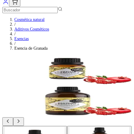
Cosmética natural
/
Aditivos Cosméticos
/
Esencias
/
Esencia de Granada