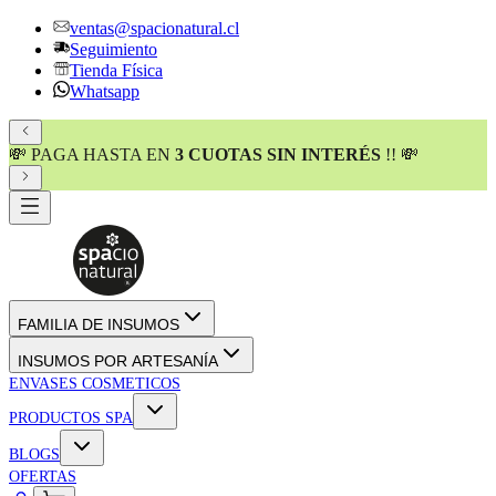
ventas@spacionatural.cl
Seguimiento
Tienda Física
Whatsapp
💸 PAGA HASTA EN
3 CUOTAS SIN INTERÉS
!! 💸
FAMILIA DE INSUMOS
INSUMOS POR ARTESANÍA
ENVASES COSMETICOS
PRODUCTOS SPA
BLOGS
OFERTAS