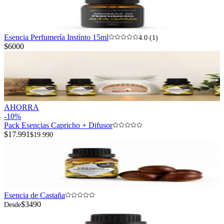
Esencia Perfumería Instinto 15ml
4.0 (1)
$6000
AHORRA
-
10
%
Pack Esencias Capricho + Difusor
$17.991
$19.990
Esencia de Castaña
$3490
Desde