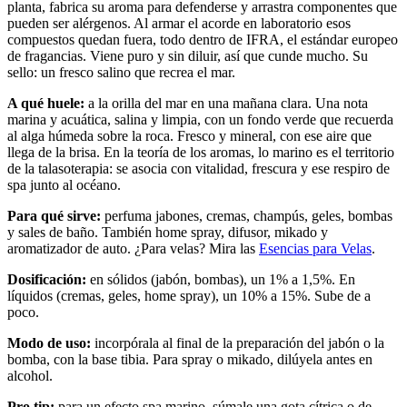
planta, fabrica su aroma para defenderse y arrastra componentes que
pueden ser alérgenos. Al armar el acorde en laboratorio esos
compuestos quedan fuera, todo dentro de IFRA, el estándar europeo
de fragancias. Viene puro y sin diluir, así que cunde mucho. Su
sello: un fresco salino que recrea el mar.
A qué huele:
a la orilla del mar en una mañana clara. Una nota
marina y acuática, salina y limpia, con un fondo verde que recuerda
al alga húmeda sobre la roca. Fresco y mineral, con ese aire que
llega de la brisa. En la teoría de los aromas, lo marino es el territorio
de la talasoterapia: se asocia con vitalidad, frescura y ese respiro de
spa junto al océano.
Para qué sirve:
perfuma jabones, cremas, champús, geles, bombas
y sales de baño. También home spray, difusor, mikado y
aromatizador de auto. ¿Para velas? Mira las
Esencias para Velas
.
Dosificación:
en sólidos (jabón, bombas), un 1% a 1,5%. En
líquidos (cremas, geles, home spray), un 10% a 15%. Sube de a
poco.
Modo de uso:
incorpórala al final de la preparación del jabón o la
bomba, con la base tibia. Para spray o mikado, dilúyela antes en
alcohol.
Pro tip:
para un efecto spa marino, súmale una gota cítrica o de