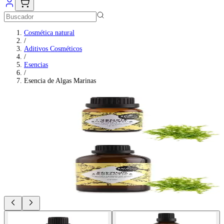
Cosmética natural
/
Aditivos Cosméticos
/
Esencias
/
Esencia de Algas Marinas