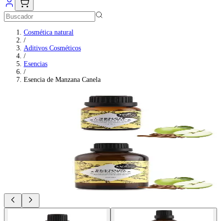
Cosmética natural
/
Aditivos Cosméticos
/
Esencias
/
Esencia de Manzana Canela