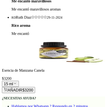
Me encantó maravillosos
Me encantó maravillosos aromas
Ruth Diaz
RD
29-11-2024
Rico aroma
Me encantó
Esencia de Manzana Canela
$3200
15 ml
AÑADIR
$3200
¿NECESITAS AYUDA?
Hablamos por Whatsapp ? Respondo en 2 minutos