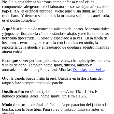
No. La planta fabrica su aroma como defensa y ahí viajan
componentes alérgenos; en el laboratorio esos se dejan afuera, todo
bajo IFRA, el estándar europeo. Viene puro y sin diluir, así que
rinde harto. Y tiene su sello: no es la manzana sola ni la canela sola,
es el postre completo.
A qué huele:
a pie de manzana saliendo del horno. Manzana dulce
y jugosa arriba, canela cálida tostándose abajo, y ese fondo de masa
horneada tipo strudel. Goloso y especiado a la vez. En la teoría de
los aromas evoca hogar: se asocia con la cocina en otoño, la
repostería de la abuela y el resguardo de quedarse adentro mientras
afuera enfría.
Para qué sirve:
perfuma jabones, cremas, champús, geles, bombas
y sales de baño. También home spray, difusor, mikado y
aromatizador de auto. ¿Para velas? Mira las
Esencias para Velas
.
Ojo:
la canela puede irritar la piel. Quédate en la dosis baja del
rango y haz siempre prueba de parche.
Dosificación:
en sólidos (jabón, bombas), un 1% a 1,5%. En
líquidos (cremas, geles, home spray), un 10% a 15%.
Modo de uso:
incorpórala al final de la preparación del jabón o la
bomba, con la base tibia. Para spray o mikado, dilúyela antes en
alcohol.