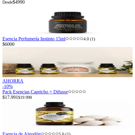
$4990
Desde
Esencia Perfumería Instinto 15ml
4.0 (1)
$6000
AHORRA
-
10
%
Pack Esencias Capricho + Difusor
$17.991
$19.990
Esencia de Algodón
5.0 (1)