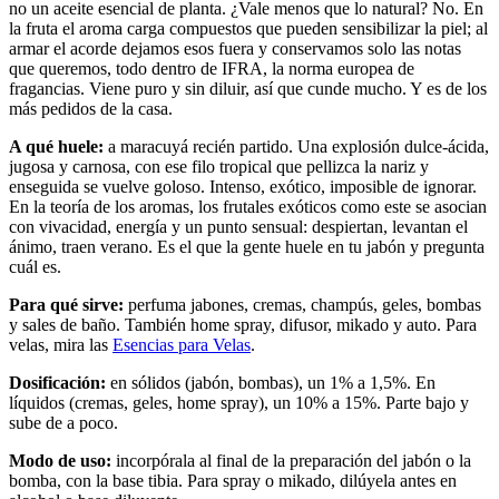
no un aceite esencial de planta. ¿Vale menos que lo natural? No. En
la fruta el aroma carga compuestos que pueden sensibilizar la piel; al
armar el acorde dejamos esos fuera y conservamos solo las notas
que queremos, todo dentro de IFRA, la norma europea de
fragancias. Viene puro y sin diluir, así que cunde mucho. Y es de los
más pedidos de la casa.
A qué huele:
a maracuyá recién partido. Una explosión dulce-ácida,
jugosa y carnosa, con ese filo tropical que pellizca la nariz y
enseguida se vuelve goloso. Intenso, exótico, imposible de ignorar.
En la teoría de los aromas, los frutales exóticos como este se asocian
con vivacidad, energía y un punto sensual: despiertan, levantan el
ánimo, traen verano. Es el que la gente huele en tu jabón y pregunta
cuál es.
Para qué sirve:
perfuma jabones, cremas, champús, geles, bombas
y sales de baño. También home spray, difusor, mikado y auto. Para
velas, mira las
Esencias para Velas
.
Dosificación:
en sólidos (jabón, bombas), un 1% a 1,5%. En
líquidos (cremas, geles, home spray), un 10% a 15%. Parte bajo y
sube de a poco.
Modo de uso:
incorpórala al final de la preparación del jabón o la
bomba, con la base tibia. Para spray o mikado, dilúyela antes en