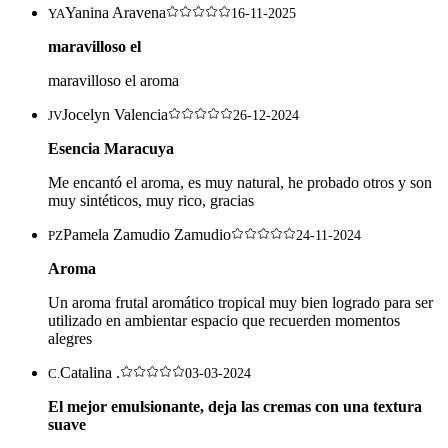
Yanina Aravena
YA
16-11-2025
maravilloso el
maravilloso el aroma
Jocelyn Valencia
JV
26-12-2024
Esencia Maracuya
Me encantó el aroma, es muy natural, he probado otros y son
muy sintéticos, muy rico, gracias
Pamela Zamudio Zamudio
PZ
24-11-2024
Aroma
Un aroma frutal aromático tropical muy bien logrado para ser
utilizado en ambientar espacio que recuerden momentos
alegres
Catalina .
C.
03-03-2024
El mejor emulsionante, deja las cremas con una textura
suave