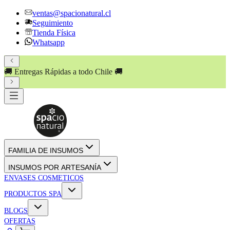
ventas@spacionatural.cl
Seguimiento
Tienda Física
Whatsapp
💸 PAGA HASTA EN
3 CUOTAS SIN INTERÉS
!! 💸
FAMILIA DE INSUMOS
INSUMOS POR ARTESANÍA
ENVASES COSMETICOS
PRODUCTOS SPA
BLOGS
OFERTAS