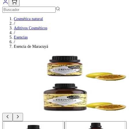
Cosmética natural
/
Aditivos Cosméticos
/
Esencias
/
Esencia de Maracuyá