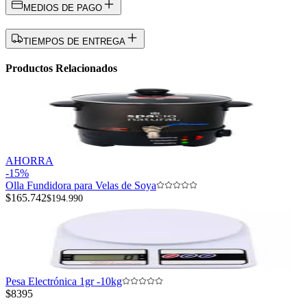
MEDIOS DE PAGO
TIEMPOS DE ENTREGA
Productos Relacionados
AHORRA
-
15
%
Olla Fundidora para Velas de Soya
$165.742
$194.990
Pesa Electrónica 1gr -10kg
$8395