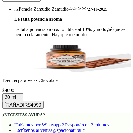
Pamela Zamudio Zamudio
PZ
27-11-2025
Le falta potencia aroma
Le falta potencia aroma, lo utilice al 10%, y no logré que se
perciba claramente. Hay que mejorarlo
Esencia para Velas Chocolate
$4990
30 ml
AÑADIR
$4990
¿NECESITAS AYUDA?
Hablamos por Whatsapp ? Respondo en 2 minutos
Escríbenos al ventas@spacionatural.cl