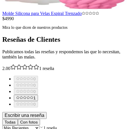
Molde Silicona para Velas Espiral Trenzado
$4990
Mira lo que dicen de nuestros productos
Reseñas de Clientes
Publicamos todas las reseñas y respondemos las que lo necesitan,
también las malas.
2.00
1
reseña
0
0
0
1
0
Escribir una reseña
Todas
Con fotos
1
reseña