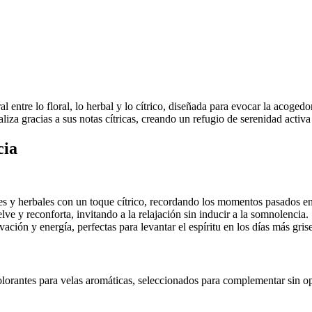
al entre lo floral, lo herbal y lo cítrico, diseñada para evocar la acoged
aliza gracias a sus notas cítricas, creando un refugio de serenidad activ
cia
 y herbales con un toque cítrico, recordando los momentos pasados en 
ve y reconforta, invitando a la relajación sin inducir a la somnolencia.
ción y energía, perfectas para levantar el espíritu en los días más grise
lorantes para velas aromáticas, seleccionados para complementar sin op