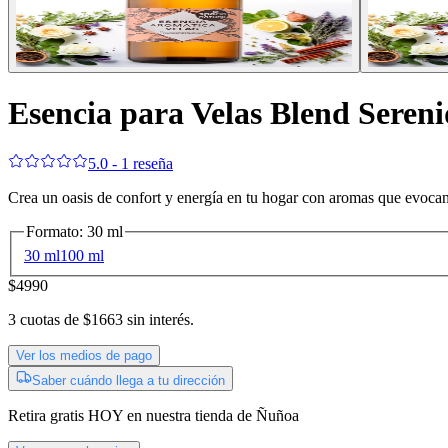
Esencia para Velas Blend Seren
5.0 - 1 reseña
Crea un oasis de confort y energía en tu hogar con aromas que evocan
Formato
:
30 ml
30 ml
100 ml
$4990
3
cuotas de
$1663
sin interés.
Ver los medios de pago
Saber cuándo llega a tu dirección
Retira gratis
HOY
en nuestra tienda de
Ñuñoa