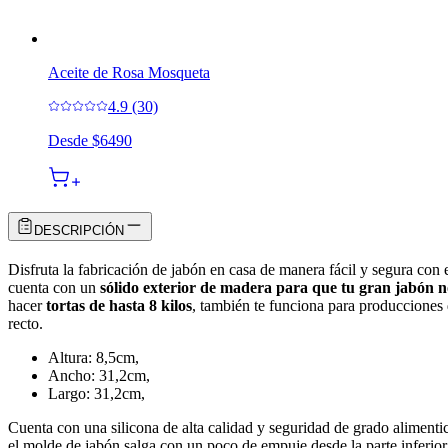
Aceite de Rosa Mosqueta
4.9 (30)
Desde
$6490
DESCRIPCIÓN
Disfruta la fabricación de jabón en casa de manera fácil y segura con 
cuenta con un
sólido exterior de madera para que tu gran jabón n
hacer
tortas de hasta 8 kilos
, también te funciona para producciones 
recto.
Altura: 8,5cm,
Ancho: 31,2cm,
Largo: 31,2cm,
Cuenta con una silicona de alta calidad y seguridad de grado alimentic
el molde de jabón salga con un poco de empuje desde la parte inferior