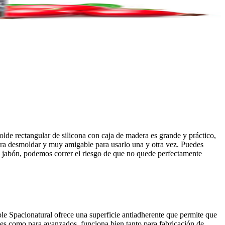
olde rectangular de silicona con caja de madera es grande y práctico,
para desmoldar y muy amigable para usarlo una y otra vez. Puedes
os jabón, podemos correr el riesgo de que no quede perfectamente
ible Spacionatural ofrece una superficie antiadherente que permite que
tes como para avanzados, funciona bien tanto para fabricación de