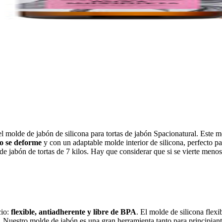
el molde de jabón de silicona para tortas de jabón Spacionatural. Este m
o se deforme
y con un adaptable molde interior de silicona, perfecto 
de jabón de tortas de 7 kilos. Hay que considerar que si se vierte men
io:
flexible, antiadherente y libre de BPA
. El molde de silicona flex
. Nuestro molde de jabón es una gran herramienta tanto para principian