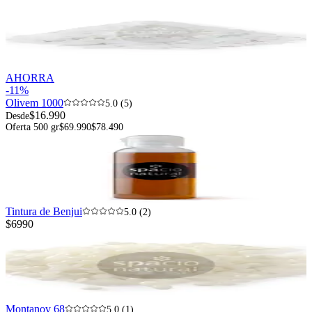
AHORRA
-
11
%
Olivem 1000
5.0 (5)
$16.990
Desde
Oferta 500 gr
$69.990
$78.490
Tintura de Benjui
5.0 (2)
$6990
Montanov 68
5.0 (1)