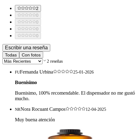
2
0
0
0
0
Escribir una reseña
Todas
Con fotos
2
reseñas
Fernanda Urbina
FU
25-01-2026
Buenisimo
Buenisimo, 100% recomendable. El dispensador no me gustó
mucho.
Nora Rocuant Campos
NR
12-04-2025
Muy buena atención