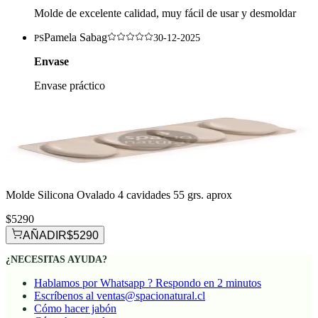
Molde de excelente calidad, muy fácil de usar y desmoldar
Pamela Sabag
PS
30-12-2025
Envase
Envase práctico
Molde Silicona Ovalado 4 cavidades 55 grs. aprox
$5290
AÑADIR
$5290
¿NECESITAS AYUDA?
Hablamos por Whatsapp ? Respondo en 2 minutos
Escríbenos al ventas@spacionatural.cl
Cómo hacer jabón