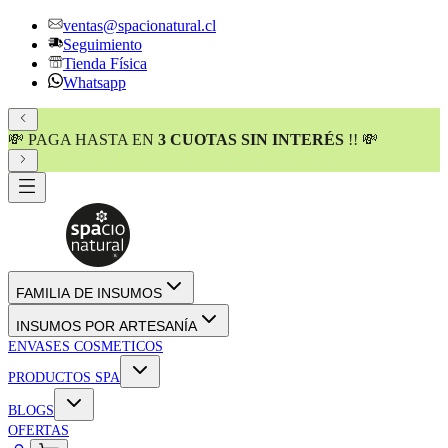
ventas@spacionatural.cl
Seguimiento
Tienda Física
Whatsapp
💸 PAGA HASTA EN
3 CUOTAS SIN INTERÉS
!! 💸
FAMILIA DE INSUMOS
INSUMOS POR ARTESANÍA
ENVASES COSMETICOS
PRODUCTOS SPA
BLOGS
OFERTAS