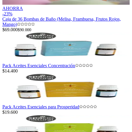
AHORRA
-
23
%
Caja de 36 Bombas de Baño (Melisa, Frambuesa, Frutos Rojos,
Mango)
$69.000
$90.000
Pack Aceites Esenciales Concentración
$14.400
Pack Aceites Esenciales para Prosperidad
$19.600