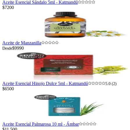
Aceite Esencial Sándalo 5ml - Katmandú
$7200
Aceite de Manzanilla
$9990
Desde
Aceite Esencial Hinojo Dulce 5ml - Katmandú
5.0 (2)
$6500
Aceite Esencial Palmarosa 10 ml - Ámbar
$11.500