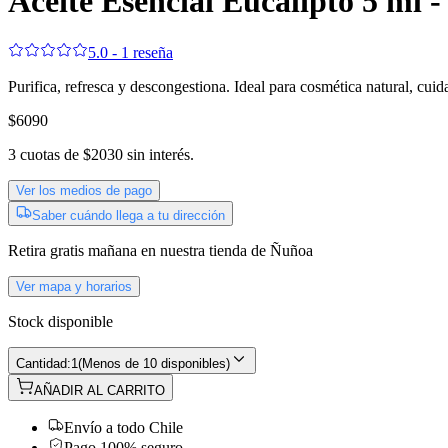
Aceite Esencial Eucalipto 5 ml
5.0 - 1 reseña
Purifica, refresca y descongestiona. Ideal para cosmética natural, cuid
$6090
3
cuotas de
$2030
sin interés.
Ver los medios de pago
Saber cuándo llega a tu dirección
Retira gratis
mañana
en nuestra tienda de
Ñuñoa
Ver mapa y horarios
Stock disponible
Cantidad:
1
(
Menos de 10 disponibles
)
AÑADIR AL CARRITO
Envío a todo Chile
Pago 100% seguro