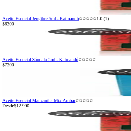
Aceite Esencial Jengibre 5ml - Katmandú
1.0 (1)
$6300
Aceite Esencial Sándalo 5ml - Katmandú
$7200
Aceite Esencial Manzanilla Mix Ámbar
Desde
$12.990