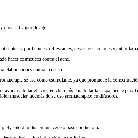
s y ramas al vapor de agua.
antisépticas, purificantes, refrescantes, descongestionantes y antiinflama
izado hacer cosméticos contra el acné.
ara elaboraciones contra la caspa.
n aromaterapia se usa como estimulante, ya que promueve la concentraci
a ayudar a tratar el acné, en champús para tratar la caspa, aceite para 
dolor muscular, además de su uso aromaterapico en difusores.
 piel , solo diluidos en un aceite o base conductora.
des crónicas, salvo indicación de profesional.