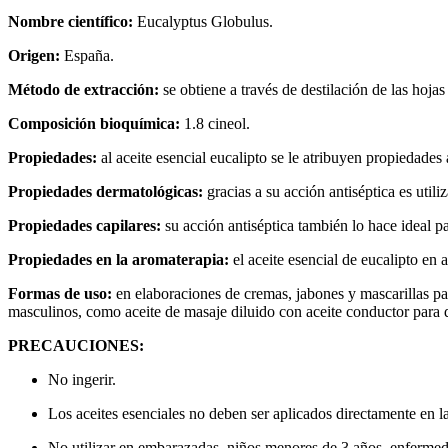
Nombre científico:
Eucalyptus Globulus.
Origen:
España.
Método de extracción:
se obtiene a través de destilación de las hoja
Composición bioquímica:
1.8 cineol.
Propiedades:
al aceite esencial eucalipto se le atribuyen propiedades 
Propiedades dermatológicas:
gracias a su acción antiséptica es util
Propiedades capilares:
su acción antiséptica también lo hace ideal p
Propiedades en la aromaterapia:
el aceite esencial de eucalipto e
Formas de uso:
en elaboraciones de cremas, jabones y mascarillas par
masculinos, como aceite de masaje diluido con aceite conductor para 
PRECAUCIONES:
No ingerir.
Los aceites esenciales no deben ser aplicados directamente en la
No utilizar en embarazadas, niños menores de 3 años, enfermeda