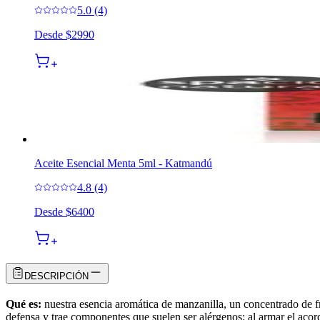
5.0 (4)
Desde
$2990
Aceite Esencial Menta 5ml - Katmandú
4.8 (4)
Desde
$6400
DESCRIPCIÓN
Qué es:
nuestra esencia aromática de manzanilla, un concentrado de fr
defensa y trae componentes que suelen ser alérgenos; al armar el acor