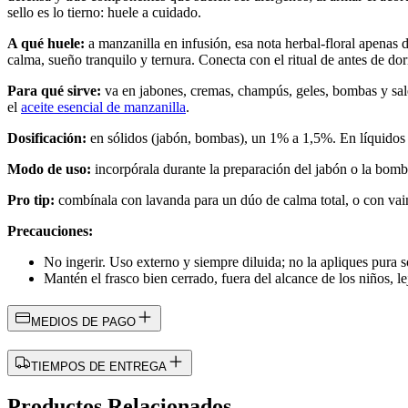
sello es lo tierno: huele a cuidado.
A qué huele:
a manzanilla en infusión, esa nota herbal-floral apenas d
calma, sueño tranquilo y ternura. Conecta con el ritual de antes de dorm
Para qué sirve:
va en jabones, cremas, champús, geles, bombas y sal
el
aceite esencial de manzanilla
.
Dosificación:
en sólidos (jabón, bombas), un 1% a 1,5%. En líquidos
Modo de uso:
incorpórala durante la preparación del jabón o la bomba,
Pro tip:
combínala con lavanda para un dúo de calma total, o con vain
Precauciones:
No ingerir. Uso externo y siempre diluida; no la apliques pura s
Mantén el frasco bien cerrado, fuera del alcance de los niños, lej
MEDIOS DE PAGO
TIEMPOS DE ENTREGA
Productos Relacionados