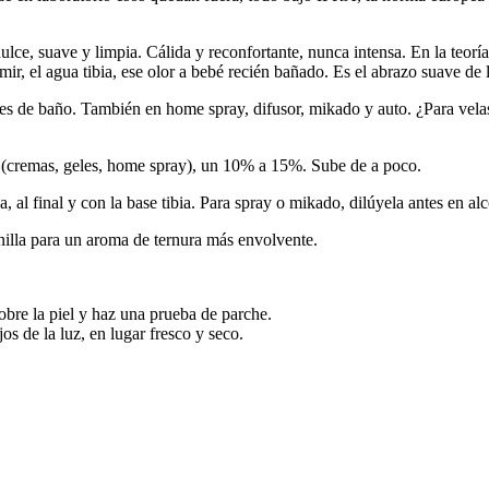
ulce, suave y limpia. Cálida y reconfortante, nunca intensa. En la teorí
ir, el agua tibia, ese olor a bebé recién bañado. Es el abrazo suave de l
es de baño. También en home spray, difusor, mikado y auto. ¿Para vela
 (cremas, geles, home spray), un 10% a 15%. Sube de a poco.
 al final y con la base tibia. Para spray o mikado, dilúyela antes en al
illa para un aroma de ternura más envolvente.
obre la piel y haz una prueba de parche.
os de la luz, en lugar fresco y seco.