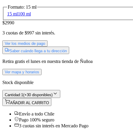
Formato
:
15 ml
15 ml
100 ml
$2990
3
cuotas de
$997
sin interés.
Ver los medios de pago
Saber cuándo llega a tu dirección
Retira gratis
el lunes
en nuestra tienda de
Ñuñoa
Ver mapa y horarios
Stock disponible
Cantidad:
1
(
+30 disponibles
)
AÑADIR AL CARRITO
Envío a todo Chile
Pago 100% seguro
3 cuotas sin interés en Mercado Pago