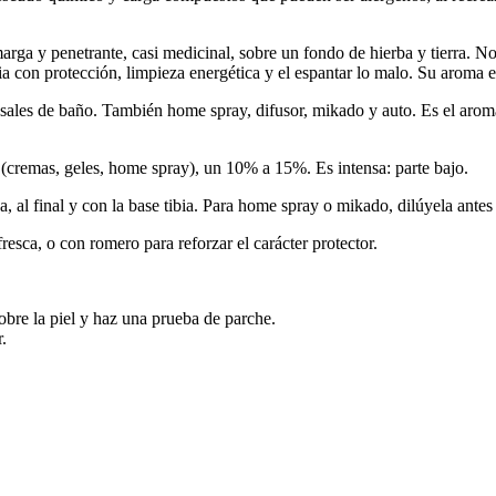
rga y penetrante, casi medicinal, sobre un fondo de hierba y tierra. No 
cia con protección, limpieza energética y el espantar lo malo. Su aroma e
les de baño. También home spray, difusor, mikado y auto. Es el aroma es
(cremas, geles, home spray), un 10% a 15%. Es intensa: parte bajo.
, al final y con la base tibia. Para home spray o mikado, dilúyela antes
esca, o con romero para reforzar el carácter protector.
obre la piel y haz una prueba de parche.
r.