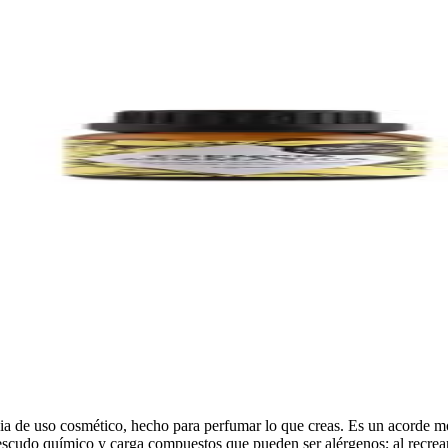
ia de uso cosmético, hecho para perfumar lo que creas. Es un acorde mol
su escudo químico y carga compuestos que pueden ser alérgenos; al recre