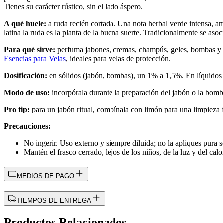
Tienes su carácter rústico, sin el lado áspero.
A qué huele:
a ruda recién cortada. Una nota herbal verde intensa, ama
latina la ruda es la planta de la buena suerte. Tradicionalmente se aso
Para qué sirve:
perfuma jabones, cremas, champús, geles, bombas y sa
Esencias para Velas
, ideales para velas de protección.
Dosificación:
en sólidos (jabón, bombas), un 1% a 1,5%. En líquidos 
Modo de uso:
incorpórala durante la preparación del jabón o la bomba
Pro tip:
para un jabón ritual, combínala con limón para una limpieza fr
Precauciones:
No ingerir. Uso externo y siempre diluida; no la apliques pura s
Mantén el frasco cerrado, lejos de los niños, de la luz y del calo
MEDIOS DE PAGO
TIEMPOS DE ENTREGA
Productos Relacionados