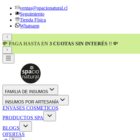
ventas@spacionatural.cl
Seguimiento
Tienda Física
Whatsapp
💸 PAGA HASTA EN
3 CUOTAS SIN INTERÉS
!! 💸
FAMILIA DE INSUMOS
INSUMOS POR ARTESANÍA
ENVASES COSMETICOS
PRODUCTOS SPA
BLOGS
OFERTAS