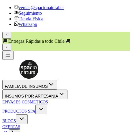
ventas@spacionatural.cl
Seguimiento
Tienda Física
Whatsapp
💸 PAGA HASTA EN
3 CUOTAS SIN INTERÉS
!! 💸
FAMILIA DE INSUMOS
INSUMOS POR ARTESANÍA
ENVASES COSMETICOS
PRODUCTOS SPA
BLOGS
OFERTAS