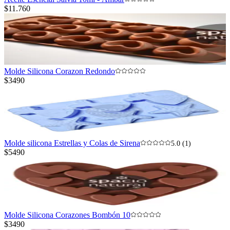
$11.760
Molde Silicona Corazon Redondo
$3490
Molde silicona Estrellas y Colas de Sirena
5.0 (1)
$5490
Molde Silicona Corazones Bombón 10
$3490