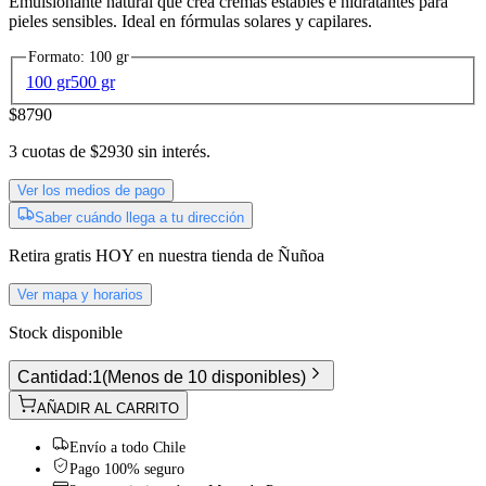
Emulsionante natural que crea cremas estables e hidratantes para
pieles sensibles. Ideal en fórmulas solares y capilares.
Formato
:
100 gr
100 gr
500 gr
$8790
3
cuotas de
$2930
sin interés.
Ver los medios de pago
Saber cuándo llega a tu dirección
Retira gratis
HOY
en nuestra tienda de
Ñuñoa
Ver mapa y horarios
Stock disponible
Cantidad:
1
(
Menos de 10 disponibles
)
AÑADIR AL CARRITO
Envío a todo Chile
Pago 100% seguro