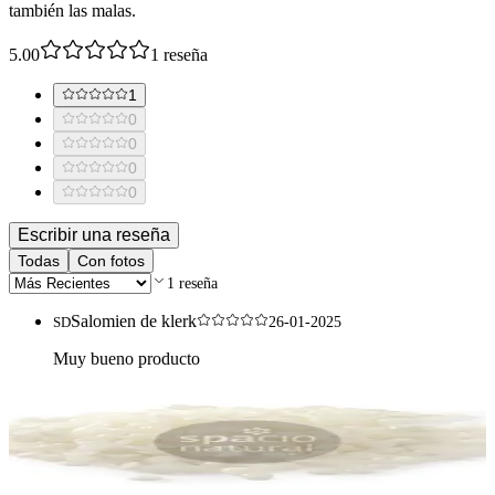
también las malas.
5.00
1
reseña
1
0
0
0
0
Escribir una reseña
Todas
Con fotos
1
reseña
Salomien de klerk
SD
26-01-2025
Muy bueno producto