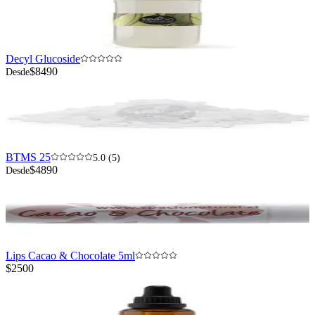
Decyl Glucoside
$8490
Desde
BTMS 25
5.0 (5)
$4890
Desde
Lips Cacao & Chocolate 5ml
$2500