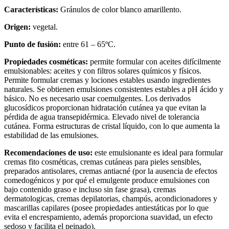
Características:
Gránulos de color blanco amarillento.​
Origen:
vegetal.
Punto de fusión:
entre 61 – 65ºC.​
Propiedades cosméticas​:
permite formular con aceites difícilmente
emulsionables: aceites y con filtros solares químicos y físicos.
Permite formular cremas y lociones estables usando ingredientes
naturales.​ Se obtienen emulsiones consistentes estables a pH ácido y
básico.​ No es necesario usar coemulgentes.​ Los derivados
glucosídicos proporcionan hidratación cutánea ya que evitan la
pérdida de agua transepidérmica.​ Elevado nivel de tolerancia
cutánea.​ Forma estructuras de cristal líquido, con lo que aumenta la
estabilidad de las emulsiones.​
Recomendaciones de uso:
este emulsionante es ideal para formular
cremas fito cosméticas, cremas cutáneas para pieles sensibles,
preparados antisolares, cremas antiacné (por la ausencia de efectos
comedogénicos y por qué el emulgente produce emulsiones con
bajo contenido graso e incluso sin fase grasa), cremas
dermatologicas, cremas depilatorias, champús, acondicionadores y
mascarillas capilares (posee propiedades antiestáticas por lo que
evita el encrespamiento, además proporciona suavidad, un efecto
sedoso y facilita el peinado).​​