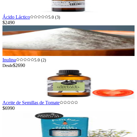
Ácido Láctico
5.0 (3)
$2490
Inulina
5.0 (2)
$2690
Desde
Aceite de Semillas de Tomate
$6990