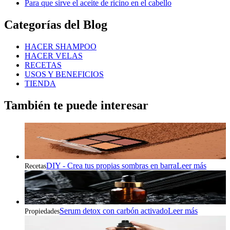
Para que sirve el aceite de ricino en el cabello
Categorías del Blog
HACER SHAMPOO
HACER VELAS
RECETAS
USOS Y BENEFICIOS
TIENDA
También te puede interesar
DIY - Crea tus propias sombras en barra
Leer más
Recetas
Serum detox con carbón activado
Leer más
Propiedades