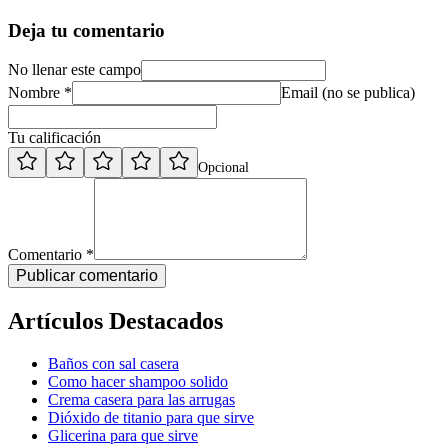
Deja tu comentario
No llenar este campo
Nombre *
Email (no se publica)
Tu calificación
Opcional
Comentario *
Publicar comentario
Artículos Destacados
Baños con sal casera
Como hacer shampoo solido
Crema casera para las arrugas
Dióxido de titanio para que sirve
Glicerina para que sirve