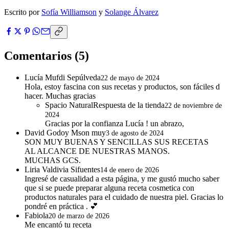
Escrito por
Sofía Williamson
y
Solange Álvarez
Comentarios
(5)
Lucía Mufdi Sepúlveda
22 de mayo de 2024
Hola, estoy fascina con sus recetas y productos, son fáciles d
hacer. Muchas gracias
Spacio Natural
Respuesta de la tienda
22 de noviembre de
2024
Gracias por la confianza Lucía ! un abrazo,
David Godoy Mson muy
3 de agosto de 2024
SON MUY BUENAS Y SENCILLAS SUS RECETAS
AL ALCANCE DE NUESTRAS MANOS.
MUCHAS GCS.
Liria Valdivia Sifuentes
14 de enero de 2026
Ingresé de casualidad a esta página, y me gustó mucho saber
que si se puede preparar alguna receta cosmetica con
productos naturales para el cuidado de nuestra piel. Gracias lo
pondré en práctica . 💕
Fabiola
20 de marzo de 2026
Me encantó tu receta