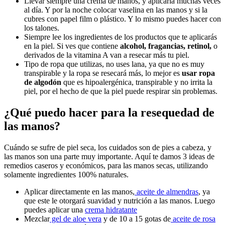
Llevar siempre una crema de manos, y aplicarla muchas veces
al día. Y por la noche colocar vaselina en las manos y si la
cubres con papel film o plástico. Y lo mismo puedes hacer con
los talones.
Siempre lee los ingredientes de los productos que te aplicarás
en la piel. Si ves que contiene
alcohol, fragancias, retinol,
o
derivados de la vitamina A van a resecar más tu piel.
Tipo de ropa que utilizas, no uses lana, ya que no es muy
transpirable y la ropa se resecará más, lo mejor es
usar ropa
de algodón
que es hipoalergénica, transpirable y no irrita la
piel, por el hecho de que la piel puede respirar sin problemas.
¿Qué puedo hacer para la resequedad de
las manos?
Cuándo se sufre de piel seca, los cuidados son de pies a cabeza, y
las manos son una parte muy importante. Aquí te damos 3 ideas de
remedios caseros y económicos, para las manos secas, utilizando
solamente ingredientes 100% naturales.
Aplicar directamente en las manos,
aceite de almendras
, ya
que este le otorgará suavidad y nutrición a las manos. Luego
puedes aplicar una
crema hidratante
Mezclar
gel de aloe vera
y de 10 a 15 gotas de
aceite de rosa