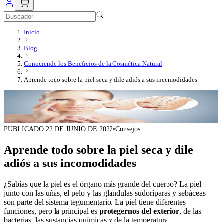
Inicio
Blog
Conociendo los Beneficios de la Cosmética Natural
Aprende todo sobre la piel seca y dile adiós a sus incomodidades
PUBLICADO
22 DE JUNIO DE 2022
•
Consejos
Aprende todo sobre la piel seca y dile
adiós a sus incomodidades
¿Sabías que la piel es el órgano más grande del cuerpo? La piel
junto con las uñas, el pelo y las glándulas sudoríparas y sebáceas
son parte del sistema tegumentario. La piel tiene diferentes
funciones, pero la principal es
protegernos del exterior
, de las
bacterias, las sustancias químicas y de la temperatura.