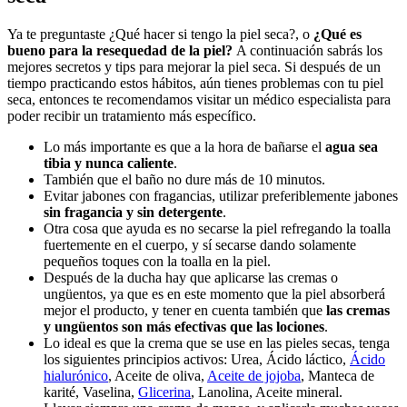
Ya te preguntaste ¿Qué hacer si tengo la piel seca?, o
¿Qué es
bueno para la resequedad de la piel?
A continuación sabrás los
mejores secretos y tips para mejorar la piel seca. Si después de un
tiempo practicando estos hábitos, aún tienes problemas con tu piel
seca, entonces te recomendamos visitar un médico especialista para
poder recibir un tratamiento más específico.
Lo más importante es que a la hora de bañarse el
agua sea
tibia y nunca caliente
.
También que el baño no dure más de 10 minutos.
Evitar jabones con fragancias, utilizar preferiblemente jabones
sin fragancia y sin detergente
.
Otra cosa que ayuda es no secarse la piel refregando la toalla
fuertemente en el cuerpo, y sí secarse dando solamente
pequeños toques con la toalla en la piel.
Después de la ducha hay que aplicarse las cremas o
ungüentos, ya que es en este momento que la piel absorberá
mejor el producto, y tener en cuenta también que
las cremas
y ungüentos son más efectivas que las lociones
.
Lo ideal es que la crema que se use en las pieles secas, tenga
los siguientes principios activos: Urea, Ácido láctico,
Ácido
hialurónico
, Aceite de oliva,
Aceite de jojoba
, Manteca de
karité, Vaselina,
Glicerina
, Lanolina, Aceite mineral.