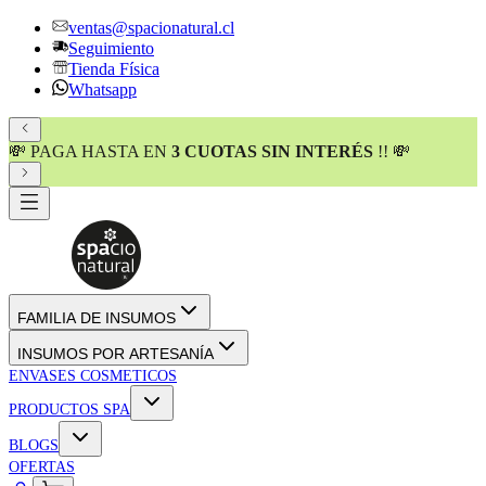
ventas@spacionatural.cl
Seguimiento
Tienda Física
Whatsapp
💸 PAGA HASTA EN
3 CUOTAS SIN INTERÉS
!! 💸
FAMILIA DE INSUMOS
INSUMOS POR ARTESANÍA
ENVASES COSMETICOS
PRODUCTOS SPA
BLOGS
OFERTAS