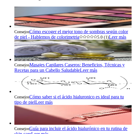
Cómo escoger el mejor tono de sombras según color
Consejos
de piel - Hablemos de colorimetria
Leer más
5.0 (1)
Masajes Capilares Caseros: Beneficios, Técnicas y
Consejos
Recetas para un Cabello Saludable
Leer más
Cómo saber si el ácido hialuronico es ideal para tu
Consejos
tipo de piel
Leer más
Guía para incluir el ácido hialurónico en tu rutina de
Consejos
skin care
Leer más