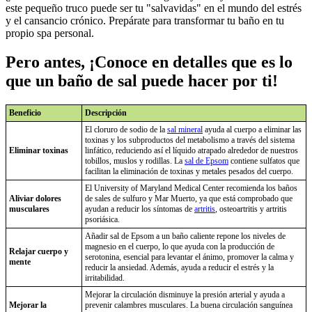
este pequeño truco puede ser tu "salvavidas" en el mundo del estrés
y el cansancio crónico. Prepárate para transformar tu baño en tu
propio spa personal.
Pero antes, ¡Conoce en detalles que es lo
que un baño de sal puede hacer por ti!
Beneficio
Descripción
El cloruro de sodio de la
sal mineral
ayuda al cuerpo a eliminar las
toxinas y los subproductos del metabolismo a través del sistema
Eliminar toxinas
linfático, reduciendo así el líquido atrapado alrededor de nuestros
tobillos, muslos y rodillas. La
sal de Epsom
contiene sulfatos que
facilitan la eliminación de toxinas y metales pesados del cuerpo.
El University of Maryland Medical Center recomienda los baños
Aliviar dolores
de sales de sulfuro y Mar Muerto, ya que está comprobado que
musculares
ayudan a reducir los síntomas de
artritis
, osteoartritis y artritis
psoriásica.
Añadir sal de Epsom a un baño caliente repone los niveles de
magnesio en el cuerpo, lo que ayuda con la producción de
Relajar cuerpo y
serotonina, esencial para levantar el ánimo, promover la calma y
mente
reducir la ansiedad. Además, ayuda a reducir el estrés y la
irritabilidad.
Mejorar la circulación disminuye la presión arterial y ayuda a
Mejorar la
prevenir calambres musculares. La buena circulación sanguínea