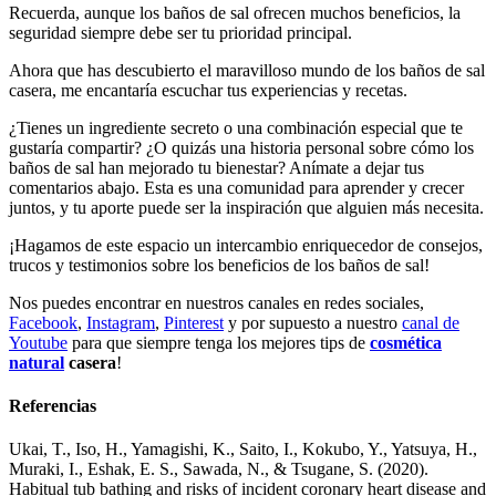
Recuerda, aunque los baños de sal ofrecen muchos beneficios, la
seguridad siempre debe ser tu prioridad principal.
Ahora que has descubierto el maravilloso mundo de los baños de sal
casera, me encantaría escuchar tus experiencias y recetas.
¿Tienes un ingrediente secreto o una combinación especial que te
gustaría compartir? ¿O quizás una historia personal sobre cómo los
baños de sal han mejorado tu bienestar? Anímate a dejar tus
comentarios abajo. Esta es una comunidad para aprender y crecer
juntos, y tu aporte puede ser la inspiración que alguien más necesita.
¡Hagamos de este espacio un intercambio enriquecedor de consejos,
trucos y testimonios sobre los beneficios de los baños de sal!
Nos puedes encontrar en nuestros canales en redes sociales,
Facebook
,
Instagram
,
Pinterest
y por supuesto a nuestro
canal de
Youtube
para que siempre tenga los mejores tips de
cosmética
natural
casera
!
Referencias
Ukai, T., Iso, H., Yamagishi, K., Saito, I., Kokubo, Y., Yatsuya, H.,
Muraki, I., Eshak, E. S., Sawada, N., & Tsugane, S. (2020).
Habitual tub bathing and risks of incident coronary heart disease and