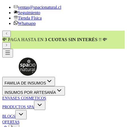
ventas@spacionatural.cl
Seguimiento
Tienda Física
Whatsapp
💸 PAGA HASTA EN
3 CUOTAS SIN INTERÉS
!! 💸
FAMILIA DE INSUMOS
INSUMOS POR ARTESANÍA
ENVASES COSMETICOS
PRODUCTOS SPA
BLOGS
OFERTAS