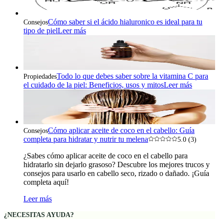
Cómo saber si el ácido hialuronico es ideal para tu
Consejos
tipo de piel
Leer más
Todo lo que debes saber sobre la vitamina C para
Propiedades
el cuidado de la piel: Beneficios, usos y mitos
Leer más
Cómo aplicar aceite de coco en el cabello: Guía
Consejos
completa para hidratar y nutrir tu melena
5.0 (3)
¿Sabes cómo aplicar aceite de coco en el cabello para
hidratarlo sin dejarlo grasoso? Descubre los mejores trucos y
consejos para usarlo en cabello seco, rizado o dañado. ¡Guía
completa aquí!
Leer más
¿NECESITAS AYUDA?