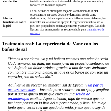
circulación
también estimula el crecimiento del cabello, previene su caída y
fortalece los folículos capilares.
La sal de mar es eficaz para mejorar la condición de la piel,
especialmente en casos de acné o dermatitis. Actúa como
Efectos
desinfectante, hidrata la piel y reduce inflamaciones. Además, los
beneficiosos sobre
minerales en la sal marina apoyan la regeneración natural de la
la piel
piel, con propiedades antienvejecimiento y antiarrugas. La sal de
Epsom, rica en magnesio, es recomendable para
tratamientos de
piel seca
.
Testimonio real: La experiencia de Vane con los
baños de sal
"Vamos a ser claros: yo y mi bañera tenemos una relación seria.
Cada semana, sin falta, me sumerjo en mi pequeño santuario de
sal. Sufro de un dolor crónico, gracias a una de esas síndromes
con nombre impronunciable, así que estos baños no son solo un
capricho, son mi salvación."
Aquí les va mi receta: sal mineral, sal de Epsom, y
un par de
aceites esenciales
—lavanda para sentirme en un spa, y jengibre
por si acaso quiero fingir que estoy en una
sesión de
aromaterapia
exótica. Agua calentita, algo de música que no
me haga pensar en la lista del supermercado, y listo. Me relajo
tanto que a veces casi me quedo dormida, y eso que no soy de