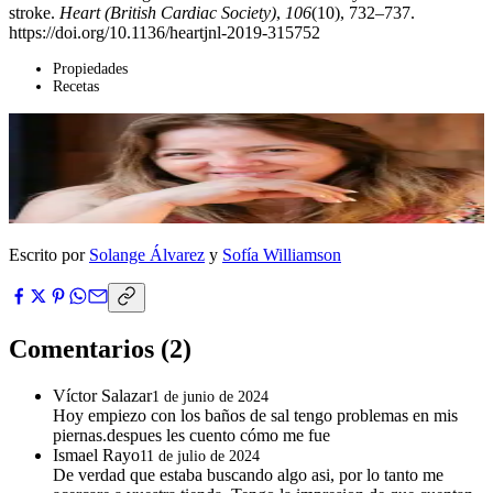
stroke.
Heart (British Cardiac Society)
,
106
(10), 732–737.
https://doi.org/10.1136/heartjnl-2019-315752
Propiedades
Recetas
Escrito por
Solange Álvarez
y
Sofía Williamson
Comentarios
(2)
Víctor Salazar
1 de junio de 2024
Hoy empiezo con los baños de sal tengo problemas en mis
piernas.despues les cuento cómo me fue
Ismael Rayo
11 de julio de 2024
De verdad que estaba buscando algo asi, por lo tanto me