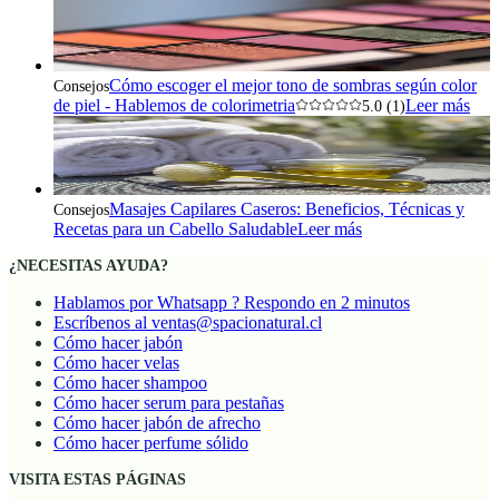
Cómo escoger el mejor tono de sombras según color
Consejos
de piel - Hablemos de colorimetria
Leer más
5.0 (1)
Masajes Capilares Caseros: Beneficios, Técnicas y
Consejos
Recetas para un Cabello Saludable
Leer más
¿NECESITAS AYUDA?
Hablamos por Whatsapp ? Respondo en 2 minutos
Escríbenos al ventas@spacionatural.cl
Cómo hacer jabón
Cómo hacer velas
Cómo hacer shampoo
Cómo hacer serum para pestañas
Cómo hacer jabón de afrecho
Cómo hacer perfume sólido
VISITA ESTAS PÁGINAS