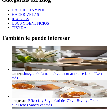
HACER SHAMPOO
HACER VELAS
RECETAS
USOS Y BENEFICIOS
TIENDA
También te puede interesar
Integrando la naturaleza en tu ambiente laboral
Leer
Consejos
más
Eficacia y Seguridad del Clean Beauty: Todo lo
Propiedades
que Debes Saber
Leer más