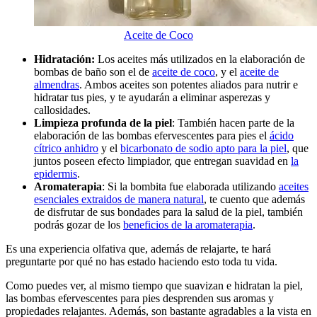
Aceite de Coco
Hidratación:
Los aceites más utilizados en la elaboración de
bombas de baño son el de
aceite de coco
, y el
aceite de
almendras
. Ambos aceites son potentes aliados para nutrir e
hidratar tus pies, y te ayudarán a eliminar asperezas y
callosidades.
Limpieza profunda de la piel
: También hacen parte de la
elaboración de las bombas efervescentes para pies el
ácido
cítrico anhidro
y el
bicarbonato de sodio apto para la piel
, que
juntos poseen efecto limpiador, que entregan suavidad en
la
epidermis
.
Aromaterapia
: Si la bombita fue elaborada utilizando
aceites
esenciales extraidos de manera natural
, te cuento que además
de disfrutar de sus bondades para la salud de la piel, también
podrás gozar de los
beneficios de la aromaterapia
.
Es una experiencia olfativa que, además de relajarte, te hará
preguntarte por qué no has estado haciendo esto toda tu vida.
Como puedes ver, al mismo tiempo que suavizan e hidratan la piel,
las bombas efervescentes para pies desprenden sus aromas y
propiedades relajantes. Además, son bastante agradables a la vista en