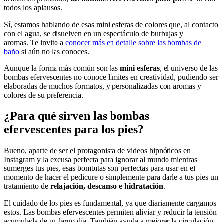
todos los aplausos.
Sí, estamos hablando de esas mini esferas de colores que, al contacto
con el agua, se disuelven en un espectáculo de burbujas y
aromas. Te invito a
conocer más en detalle sobre las bombas de
baño
si aún no las conoces.
Aunque la forma más común son las
mini esferas
, el universo de las
bombas efervescentes no conoce límites en creatividad, pudiendo ser
elaboradas de muchos formatos, y personalizadas con aromas y
colores de su preferencia.
¿Para qué sirven las bombas
efervescentes para los pies?
Bueno, aparte de ser el protagonista de videos hipnóticos en
Instagram y la excusa perfecta para ignorar al mundo mientras
sumerges tus pies, esas bombitas son perfectas para usar en el
momento de hacer el pedicure o simplemente para darle a tus pies un
tratamiento de
relajación, descanso e hidratación
.
El cuidado de los pies es fundamental, ya que diariamente cargamos
estos. Las bombas efervescentes permiten aliviar y reducir la
tensión
acumulada de un largo
día
.
También
ayuda a mejorar la
circulación