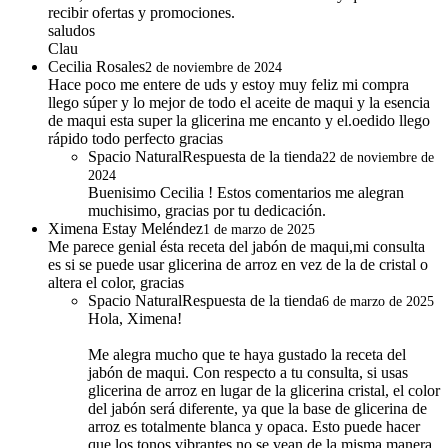
Hola, me interesa todo de la cosmética natura y quisiera
recibir ofertas y promociones.
saludos
Clau
Cecilia Rosales
2 de noviembre de 2024
Hace poco me entere de uds y estoy muy feliz mi compra
llego súper y lo mejor de todo el aceite de maqui y la esencia
de maqui esta super la glicerina me encanto y el.oedido llego
rápido todo perfecto gracias
Spacio Natural
Respuesta de la tienda
22 de noviembre de
2024
Buenisimo Cecilia ! Estos comentarios me alegran
muchisimo, gracias por tu dedicación.
Ximena Estay Meléndez
1 de marzo de 2025
Me parece genial ésta receta del jabón de maqui,mi consulta
es si se puede usar glicerina de arroz en vez de la de cristal o
altera el color, gracias
Spacio Natural
Respuesta de la tienda
6 de marzo de 2025
Hola, Ximena!
Me alegra mucho que te haya gustado la receta del
jabón de maqui. Con respecto a tu consulta, si usas
glicerina de arroz en lugar de la glicerina cristal, el color
del jabón será diferente, ya que la base de glicerina de
arroz es totalmente blanca y opaca. Esto puede hacer