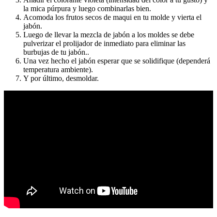
Añadir el colorante violeta (intensidad del color a tu gusto) y
la mica púrpura y luego combinarlas bien.
Acomoda los frutos secos de maqui en tu molde y vierta el
jabón.
Luego de llevar la mezcla de jabón a los moldes se debe
pulverizar el prolijador de inmediato para eliminar las
burbujas de tu jabón..
Una vez hecho el jabón esperar que se solidifique (dependerá
temperatura ambiente).
Y por último, desmoldar.