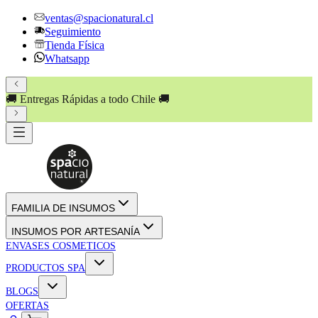
ventas@spacionatural.cl
Seguimiento
Tienda Física
Whatsapp
🚚 Entregas Rápidas a todo Chile 🚚
💸 PAGA HASTA EN
3
CUOTAS SIN INTERÉS
!! 💸
FAMILIA DE INSUMOS
INSUMOS POR ARTESANÍA
ENVASES COSMETICOS
PRODUCTOS SPA
BLOGS