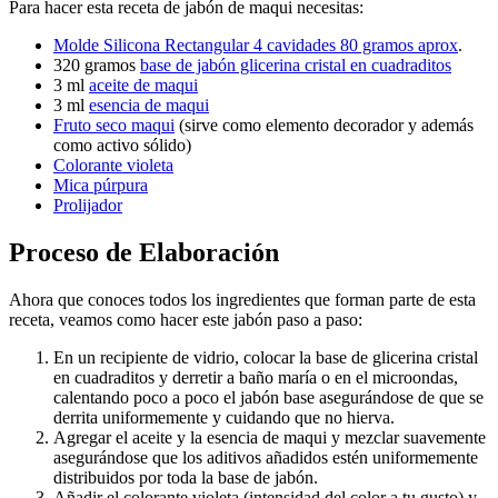
Para hacer esta receta de jabón de maqui necesitas:
Molde Silicona Rectangular 4 cavidades 80 gramos aprox
.
320 gramos
base de jabón glicerina cristal en cuadraditos
3 ml
aceite de maqui
3 ml
esencia de maqui
Fruto seco maqui
(sirve como elemento decorador y además
como activo sólido)
Colorante violeta
Mica púrpura
Prolijador
Proceso de Elaboración
Ahora que conoces todos los ingredientes que forman parte de esta
receta, veamos como hacer este jabón paso a paso:
En un recipiente de vidrio, colocar la base de glicerina cristal
en cuadraditos y derretir a baño maría o en el microondas,
calentando poco a poco el jabón base asegurándose de que se
derrita uniformemente y cuidando que no hierva.
Agregar el aceite y la esencia de maqui y mezclar suavemente
asegurándose que los aditivos añadidos estén uniformemente
distribuidos por toda la base de jabón.