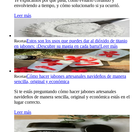
Tu jabón suda porque la glicerina atrae la humedad del aire.
Te explicamos por qué pasa, cómo evitarlo cortando y
envolviendo a tiempo, y cómo solucionarlo si ya ocurrió.
Leer más
Estos son los usos que puedes dar al dióxido de titanio
Recetas
en jabones: ¡Descubre su magia en cada barra!
Leer más
Cómo hacer jabones artesanales navideños de manera
Recetas
sencilla, original y económica
Si te estás preguntando cómo hacer jabones artesanales
navideños de manera sencilla, original y económica estás en el
lugar correcto.
Leer más