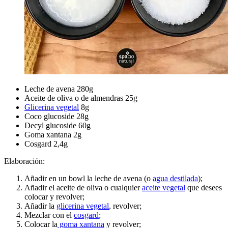
Leche de avena 280g
Aceite de oliva o de almendras 25g
Glicerina vegetal
8g
Coco glucoside 28g
Decyl glucoside 60g
Goma xantana 2g
Cosgard 2,4g
Elaboración:
Añadir en un bowl la leche de avena (o
agua destilada
);
Añadir el aceite de oliva o cualquier
aceite vegetal
que desees
colocar y revolver;
Añadir la
glicerina vegetal
, revolver;
Mezclar con el
cosgard
;
Colocar la
goma xantana
y revolver;