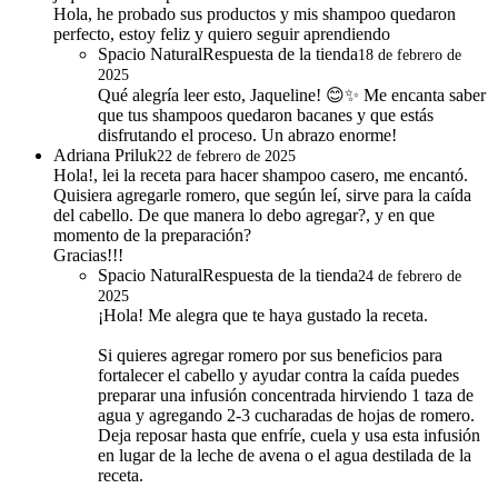
Hola, he probado sus productos y mis shampoo quedaron
perfecto, estoy feliz y quiero seguir aprendiendo
Spacio Natural
Respuesta de la tienda
18 de febrero de
2025
Qué alegría leer esto, Jaqueline! 😊✨ Me encanta saber
que tus shampoos quedaron bacanes y que estás
disfrutando el proceso. Un abrazo enorme!
Adriana Priluk
22 de febrero de 2025
Hola!, lei la receta para hacer shampoo casero, me encantó.
Quisiera agregarle romero, que según leí, sirve para la caída
del cabello. De que manera lo debo agregar?, y en que
momento de la preparación?
Gracias!!!
Spacio Natural
Respuesta de la tienda
24 de febrero de
2025
¡Hola! Me alegra que te haya gustado la receta.
Si quieres agregar romero por sus beneficios para
fortalecer el cabello y ayudar contra la caída puedes
preparar una infusión concentrada hirviendo 1 taza de
agua y agregando 2-3 cucharadas de hojas de romero.
Deja reposar hasta que enfríe, cuela y usa esta infusión
en lugar de la leche de avena o el agua destilada de la
receta.