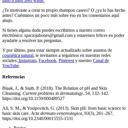
paso a paso zero waste.
¿Te motivaste a crear tu propio shampoo casero? O ¿ya lo has hecho
antes? Cuéntanos un poco más sobre eso en los comentarios aquí
abajo.
Si tienes alguna duda puedes escribirnos a nuestro correo
electrónico: spaciojabones@gmail.com y estaremos felices en poder
ayudarte a resolver tus preguntas.
Y por último, para estar siempre actualizado sobre asuntos de
cosmética natural
, te invitamos a seguirnos en nuestras redes
sociales:
Instagram
,
Facebook
,
Pinterest
y nuestro
Canal de
YouTube
.
Referencias
Blaak, J., & Staib, P. (2018). The Relation of pH and Skin
Cleansing.
Current problems in dermatology
,
54
, 132–142.
https://doi.org/10.1159/000489527
Ali, S. M., & Yosipovitch, G. (2013). Skin pH: from basic science to
basic skin care.
Acta dermato-venereologica
,
93
(3), 261–267.
https://doi.org/10.2340/00015555-1531
Recetas