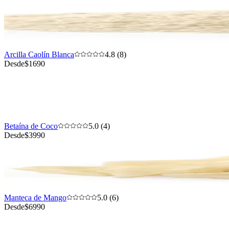
Arcilla Caolín Blanca
4.8 (8)
Desde
$1690
Betaína de Coco
5.0 (4)
Desde
$3990
Manteca de Mango
5.0 (6)
Desde
$6990