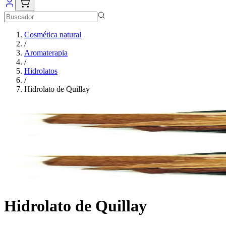
Cosmética natural
/
Aromaterapia
/
Hidrolatos
/
Hidrolato de Quillay
Hidrolato de Quillay