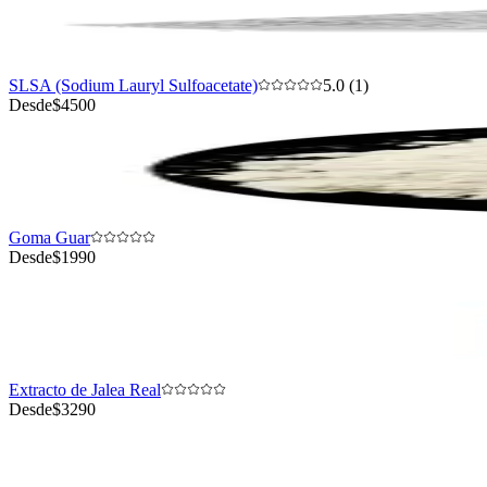
SLSA (Sodium Lauryl Sulfoacetate)
5.0 (1)
Desde
$4500
Goma Guar
Desde
$1990
Extracto de Jalea Real
Desde
$3290